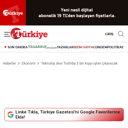
Reklamsız
56 yıllık
Akıllı haber
Eski gazeteleri
Yazarlarla
okuma
dijital arşiv
asistanı
indirme
canlı soru
deneyimi
cevap
GİRİŞ
SON DAKİKA
YAZARLAR
BİZİM SAYFA
GÜNDEM
POLİTİKA
EK
Haberler
Ekonomi
Teknoloji devi Toshiba 5 bin kişiyi işten çıkaracak
Linke Tıkla, Türkiye Gazetesi'ni Google Favorilerine
Ekle!