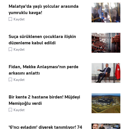
Malatya'da yaşlı yolcular arasında
yumruklu kavga!
Kaydet
Suça sürüklenen çocuklara ilişkin
düzenleme kabul edildi
Kaydet
Fidan, Mekke Anlaşması'nın perde
arkasını anlattı
Kaydet
Bir kente 2 hastane birden! Müjdeyi
Memişoğlu verdi
Kaydet
'6'ncı evladım' diyerek tanımlıyor! 74