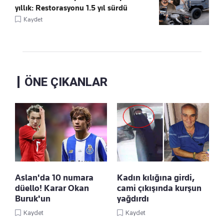
yıllık: Restorasyonu 1.5 yıl sürdü
Kaydet
ÖNE ÇIKANLAR
Aslan'da 10 numara
Kadın kılığına girdi,
düello! Karar Okan
cami çıkışında kurşun
Buruk'un
yağdırdı
Kaydet
Kaydet