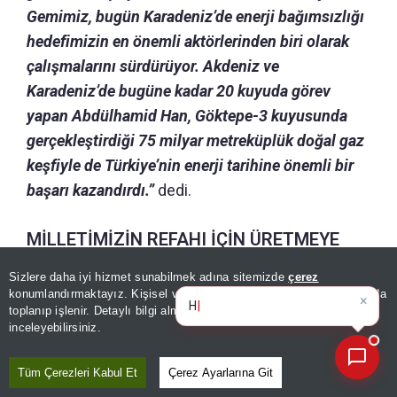
Gemimiz, bugün Karadeniz’de enerji bağımsızlığı
hedefimizin en önemli aktörlerinden biri olarak
çalışmalarını sürdürüyor. Akdeniz ve
Karadeniz’de bugüne kadar 20 kuyuda görev
yapan Abdülhamid Han, Göktepe-3 kuyusunda
gerçekleştirdiği 75 milyar metreküplük doğal gaz
keşfiyle de Türkiye’nin enerji tarihine önemli bir
başarı kazandırdı.”
dedi.
MİLLETİMİZİN REFAHI İÇİN ÜRETMEYE
DEVAM EDECEĞİZ
Sizlere daha iyi hizmet sunabilmek adına sitemizde
çerez
×
Bugünün öne çıkan manşetleri
konumlandırmaktayız. Kişisel verileriniz, KVKK ve GDPR kapsamında
Bakan Bayraktar,
“6 derin deniz sondaj gemimiz
v
toplanıp işlenir. Detaylı bilgi almak için
Aydınlatma Metnimizi
📰
Son 30 güne ait haberleri, spor gelişmelerini veya yazar yazılarını sorgulayabilirsiniz.
inceleyebilirsiniz.
ve 2 sismik araştırma gemimizle, dünyanın 4.
büyük enerji filosuna sahip ülkesi olarak Mavi
Tüm Çerezleri Kabul Et
Çerez Ayarlarına Git
Vatan’daki gücümüzü her geçen gün artırıyoruz.