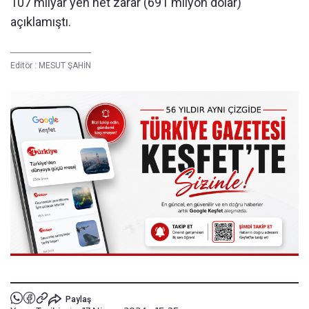
107 milyar yen net zarar (691 milyon dolar)
açıklamıştı.
Editör :
MESUT ŞAHİN
Paylaş