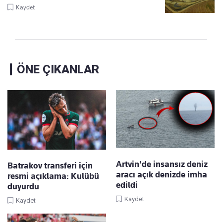
Kaydet
ÖNE ÇIKANLAR
Artvin'de insansız deniz
Batrakov transferi için
aracı açık denizde imha
resmi açıklama: Kulübü
edildi
duyurdu
Kaydet
Kaydet