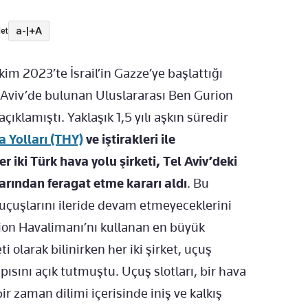
a-
|
+A
et
kim 2023’te İsrail’in Gazze’ye başlattığı
l Aviv’de bulunan Uluslararası Ben Gurion
klamıştı. Yaklaşık 1,5 yılı aşkın süredir
 Yolları (THY)
ve iştirakleri ile
 iki Türk hava yolu şirketi, Tel Aviv’deki
arından feragat etme kararı aldı
. Bu
’e uçuşlarını ileride devam etmeyeceklerini
ion Havalimanı’nı kullanan en büyük
 olarak bilinirken her iki şirket, uçuş
kapısını açık tutmuştu. Uçuş slotları, bir hava
 bir zaman dilimi içerisinde iniş ve kalkış