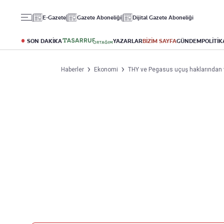
Gündem
Ekonomi
Spor
E-Gazete
Gazete Aboneliği
Dijital Gazete Aboneliği
Politika
Borsa
Futbol
Eğitim
Altın
Puan Durumu
SON DAKİKA
YAZARLAR
BİZİM SAYFA
GÜNDEM
POLİTİK
Döviz
Fikstür
Hisse Senedi
Şampiyonlar Ligi
Haberler
Ekonomi
THY ve Pegasus uçuş haklarından va
Kripto Para
Avrupa Ligi
Emlak
Basketbol
T-Otomobil
Turizm
Yazarlar
Diğer Kategoriler
Kurumsal
Bugünün Yazarları
Magazin
Hakkımızda
Tüm Yazarlar
Teknoloji
İletişim
Resmî Ilanlar
Künye
Haberler
Gazete Aboneliği
Foto Haber
Danışma Telefonları
Video Galeri
Yasal
Reklam Ver