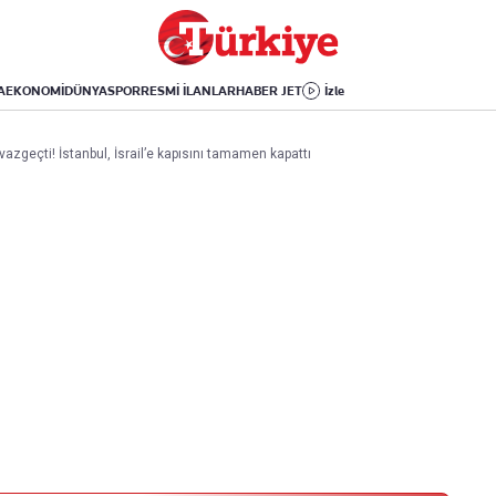
Dünya
Yaşam
Kültür-Sanat
Orta Doğu
Sağlık
Sinema
Avrupa
Hava Durumu
Arkeoloji
A
EKONOMİ
DÜNYA
SPOR
RESMİ İLANLAR
HABER JET
İzle
Amerika
Yemek
Kitap
Afrika
Seyahat
Tarih
zgeçti! İstanbul, İsrail’e kapısını tamamen kapattı
İsrail-Gazze
Aktüel
Uygulamalar