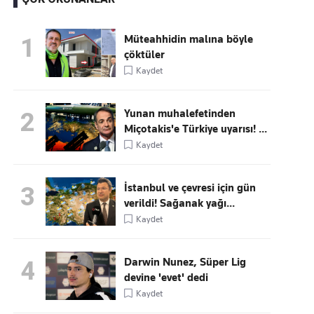
Müteahhidin malına böyle
1
çöktüler
Kaçırmayın
Kaydet
Ücretsiz üye olun, gündemi
şekillendiren gelişmeleri önce siz duyun
Yunan muhalefetinden
2
Miçotakis'e Türkiye uyarısı! ...
Kaydet
İstanbul ve çevresi için gün
3
verildi! Sağanak yağı...
Kaydet
Darwin Nunez, Süper Lig
4
devine 'evet' dedi
Kaydet