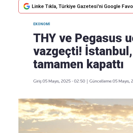
Linke Tıkla, Türkiye Gazetesi'ni Google Favor
EKONOMI
Takip Edin
Favori mecralarınızda haber
THY ve Pegasus u
akışımıza ulaşın
vazgeçti! İstanbul, 
tamamen kapattı
Giriş:
05 Mayıs, 2025 - 02:50
|
Güncelleme:
05 Mayıs, 