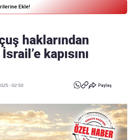
ilerine Ekle!
Haber Verin
Editör masamıza bilgi ve materyal
çuş haklarından
göndermek için
tıklayın
İsrail’e kapısını
2025 - 02:50
Paylaş