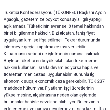
Tüketici Konfederasyonu (TÜKONFED) Başkanı Aydın
Ağaoğlu, gazetemize boykot konusuyla ilgili yaptığı
açıklamada “Tüketicinin evrensel 8 temel hakkından
birisi bilgilenme hakkıdır. Bizi aldatan, fahiş fiyat
uygulayan kim ise ifşa edilmeli. Tekrar durumunda
işletmeye geçici kapatma cezası verilebilir.
Kapatmanın sebebi de işletmenin camına asılmalı.
Böylece tüketici en büyük silahı olan tüketmeme
hakkını kullansın. Israrla devam ediyorsa hapis ve
ticaretten men cezası uygulanabilir. Bununla ilgili
ekonomik suça, ekonomik ceza gerekebilir. TCK 237.
maddede hüküm var. Fiyatların, işçi ücretlerinin
yükselmesine, alçalmasına neden olan eylemde
bulunanlar hapisle cezalandırılabiliyor. Bu cezanın
ertelenemez ve paraya çevrilemez olması lazım. İfşa