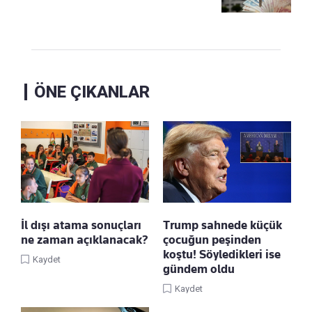
ÖNE ÇIKANLAR
İl dışı atama sonuçları
Trump sahnede küçük
ne zaman açıklanacak?
çocuğun peşinden
koştu! Söyledikleri ise
Kaydet
gündem oldu
Kaydet