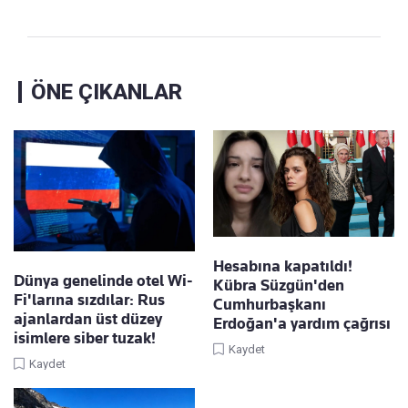
ÖNE ÇIKANLAR
Hesabına kapatıldı!
Dünya genelinde otel Wi-
Kübra Süzgün'den
Fi'larına sızdılar: Rus
Cumhurbaşkanı
ajanlardan üst düzey
Erdoğan'a yardım çağrısı
isimlere siber tuzak!
Kaydet
Kaydet