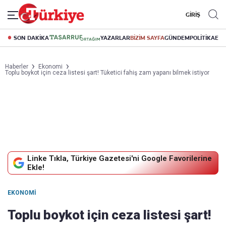
GİRİŞ
SON DAKİKA
YAZARLAR
BİZİM SAYFA
GÜNDEM
POLİTİKA
EK
Haberler
Ekonomi
Toplu boykot için ceza listesi şart! Tüketici fahiş zam yapanı bilmek istiyor
Linke Tıkla, Türkiye Gazetesi'ni Google Favorilerine
Ekle!
EKONOMI
Toplu boykot için ceza listesi şart!