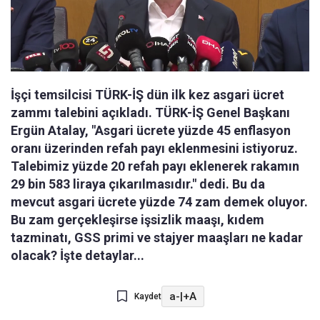
İşçi temsilcisi TÜRK-İŞ dün ilk kez asgari ücret
zammı talebini açıkladı. TÜRK-İŞ Genel Başkanı
Ergün Atalay, "Asgari ücrete yüzde 45 enflasyon
oranı üzerinden refah payı eklenmesini istiyoruz.
Talebimiz yüzde 20 refah payı eklenerek rakamın
29 bin 583 liraya çıkarılmasıdır." dedi. Bu da
mevcut asgari ücrete yüzde 74 zam demek oluyor.
Bu zam gerçekleşirse işsizlik maaşı, kıdem
tazminatı, GSS primi ve stajyer maaşları ne kadar
olacak? İşte detaylar...
a-
|
+A
Kaydet