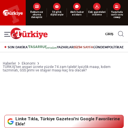
Reklamsız
56 yıllık
Akıllı haber
Eski gazeteleri
Yazarlarla
okuma
dijital arşiv
asistanı
indirme
canlı soru
deneyimi
cevap
GİRİŞ
SON DAKİKA
YAZARLAR
BİZİM SAYFA
GÜNDEM
POLİTİKA
EK
Haberler
Ekonomi
TÜRK-İŞ'ten asgari ücrete yüzde 74 zam talebi! İşsizlik maaşı, kıdem
tazminatı, GSS primi ve stajyer maaşı kaç lira olacak?
Linke Tıkla, Türkiye Gazetesi'ni Google Favorilerine
Ekle!