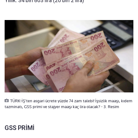
Yıllık: 34 bin 803 lira (20 bin 2 lira)
TÜRK-İŞ'ten asgari ücrete yüzde 74 zam talebi! İşsizlik maaşı, kıdem
tazminatı, GSS primi ve stajyer maaşı kaç lira olacak? - 3. Resim
GSS PRİMİ