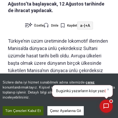
Ağustos’ta başlayacak, 12 Ağustos tarihinde
de ihracat yapılacak.
a-
|
+A
Özetle
Dinle
Kaydet
Türkiye’nin üzüm üretiminde lokomotif illerinden
Manisa’da dünyaca ünlü çekirdeksiz Sultani
üzümde hasat tarihi belli oldu. Avrupa ülkeleri
başta olmak üzere dünyanın birçok ülkesinde
tüketilen Manisa’nın dünyaca ünlü çekirdeksiz
Sultani üzümü için kesim ve ihracat tarihleri
Sizlere daha iyi hizmet sunabilmek adına sitemizde
çerez
×
belirlendi.
Bugünkü yazarların köşe
konumlandırmaktayız. Kişisel verileriniz, KVKK ve GDPR kapsamında
yazılarını özetleyin!
toplanıp işlenir. Detaylı bilgi almak için
Aydınlatma Metnimizi
📰
Son 30 güne ait haberleri, spor gelişmelerini veya yazar yazılarını sorgulayabilirsiniz.
inceleyebilirsiniz.
Tüm Çerezleri Kabul Et
Çerez Ayarlarına Git