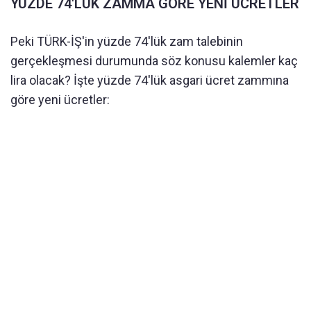
YÜZDE 74'LÜK ZAMMA GÖRE YENİ ÜCRETLER
Peki TÜRK-İŞ'in yüzde 74'lük zam talebinin
gerçekleşmesi durumunda söz konusu kalemler kaç
lira olacak? İşte yüzde 74'lük asgari ücret zammına
göre yeni ücretler: