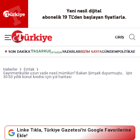
Reklamsız
56 yıllık
Akıllı haber
Eski gazeteleri
Yazarlarla
okuma
dijital arşiv
asistanı
indirme
canlı soru
deneyimi
cevap
GİRİŞ
SON DAKİKA
YAZARLAR
BİZİM SAYFA
GÜNDEM
POLİTİKA
EK
Haberler
Emlak
Gayrimenkulde uzun vade nasıl mümkün? Bakan Şimşek duyurmuştu... İşte
30-50 yıllık konut kredisi için yol haritası
Linke Tıkla, Türkiye Gazetesi'ni Google Favorilerine
Ekle!