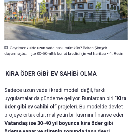
Gayrimenkulde uzun vade nasıl mümkün? Bakan Şimşek
duyurmuştu... İşte 30-50 yıllık konut kredisi için yol haritası - 4. Resim
'KİRA ÖDER GİBİ' EV SAHİBİ OLMA
Sadece uzun vadeli kredi modeli değil, farklı
uygulamalar da gündeme geliyor. Bunlardan biri
“Kira
öder gibi ev sahibi ol”
projeleri. Bu modelde devlet
projeye ortak olur, maliyetin bir kısmını finanse eder.
Vatandaş ise 30-40 yıl boyunca kira öder gibi
ödeme yapar ve sürenin sonunda tapu devri