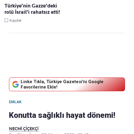
Türkiye’nin Gazze’deki
rolü İsrail’i rahatsız etti!
Kaydet
Linke Tıkla, Türkiye Gazetesi'ni Google
Favorilerine Ekle!
EMLAK
Konutta sağlıklı hayat dönemi!
NECMİ ÇİÇEKÇİ