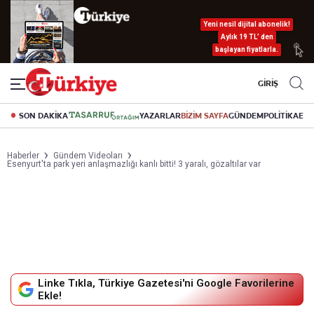
Yeni nesil dijital abonelik!
Aylık 19 TL’ den
başlayan fiyatlarla.
GİRİŞ
SON DAKİKA
YAZARLAR
BİZİM SAYFA
GÜNDEM
POLİTİKA
EK
Haberler
Gündem Videoları
Esenyurt'ta park yeri anlaşmazlığı kanlı bitti! 3 yaralı, gözaltılar var
Linke Tıkla, Türkiye Gazetesi'ni Google Favorilerine
Ekle!