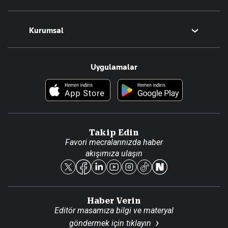
Magazin
Kurumsal
Teknoloji
Resmî Ilanlar
Hakkımızda
Uygulamalar
Haberler
İletişim
Foto Haber
Künye
Video Galeri
Gazete Aboneliği
Danışma Telefonları
Takip Edin
Favori mecralarınızda haber
Yasal
akışımıza ulaşın
Reklam Ver
Haber Verin
Editör masamıza bilgi ve materyal
göndermek için
tıklayın