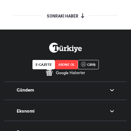
SONRAKİ HABER
E-GAZETE
ABONE OL
GİRİŞ
Gündem
Politika
Ekonomi
Eğitim
Borsa