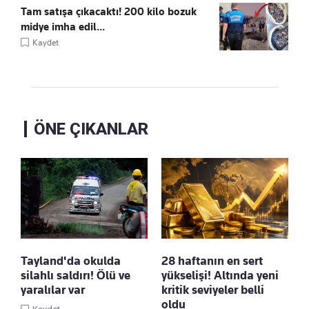
Tam satışa çıkacaktı! 200 kilo bozuk
midye imha edil...
Kaydet
ÖNE ÇIKANLAR
Tayland'da okulda
28 haftanın en sert
silahlı saldırı! Ölü ve
yükselişi! Altında yeni
yaralılar var
kritik seviyeler belli
oldu