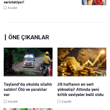
serinletiyor!
Kaydet
ÖNE ÇIKANLAR
Tayland'da okulda silahlı
28 haftanın en sert
saldırı! Ölü ve yaralılar
yükselişi! Altında yeni
var
kritik seviyeler belli oldu
Kaydet
Kaydet