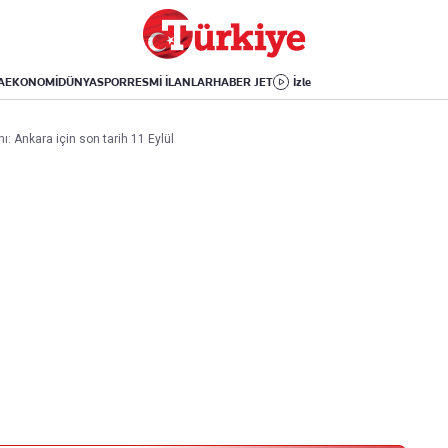
Dünya
Yaşam
Kültür-Sanat
Orta Doğu
Sağlık
Sinema
Avrupa
Hava Durumu
Arkeoloji
A
EKONOMİ
DÜNYA
SPOR
RESMİ İLANLAR
HABER JET
İzle
Amerika
Yemek
Kitap
Afrika
Seyahat
Tarih
ı: Ankara için son tarih 11 Eylül
İsrail-Gazze
Aktüel
Uygulamalar