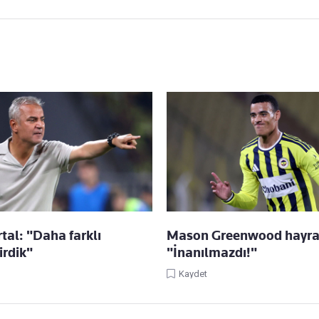
tal: "Daha farklı
Mason Greenwood hayran
irdik"
"İnanılmazdı!"
Kaydet