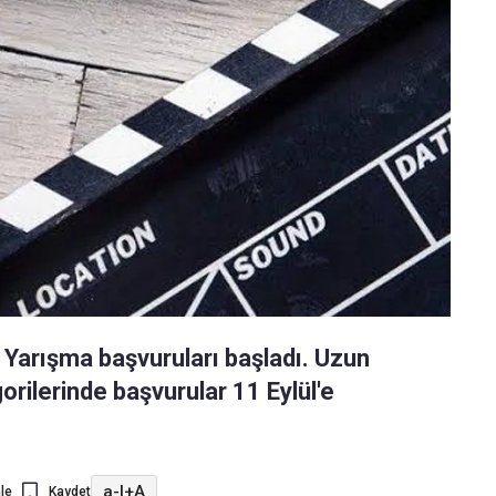
l Yarışma başvuruları başladı. Uzun
orilerinde başvurular 11 Eylül'e
a-
|
+A
le
Kaydet