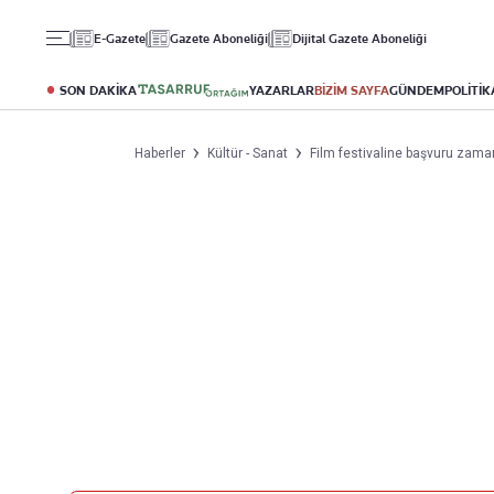
Gündem
Ekonomi
Spor
E-Gazete
Gazete Aboneliği
Dijital Gazete Aboneliği
Politika
Borsa
Futbol
Eğitim
Altın
Puan Durumu
SON DAKİKA
YAZARLAR
BİZİM SAYFA
GÜNDEM
POLİTİK
Döviz
Fikstür
Hisse Senedi
Şampiyonlar Ligi
Haberler
Kültür - Sanat
Film festivaline başvuru zaman
Kripto Para
Avrupa Ligi
Emlak
Basketbol
T-Otomobil
Turizm
Yazarlar
Diğer Kategoriler
Kurumsal
Bugünün Yazarları
Magazin
Hakkımızda
Tüm Yazarlar
Teknoloji
İletişim
Resmî Ilanlar
Künye
Haberler
Gazete Aboneliği
Foto Haber
Danışma Telefonları
Video Galeri
Yasal
Reklam Ver