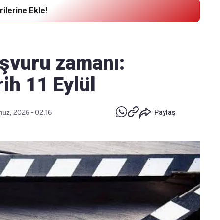
ilerine Ekle!
Haber Verin
Editör masamıza bilgi ve materyal
aşvuru zamanı:
göndermek için
tıklayın
rih 11 Eylül
uz, 2026 - 02:16
Paylaş