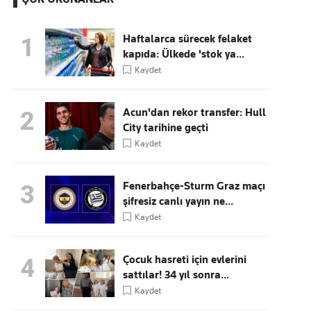
Haftalarca sürecek felaket
1
kapıda: Ülkede 'stok ya...
Kaçırmayın
Kaydet
Ücretsiz üye olun, gündemi
şekillendiren gelişmeleri önce siz duyun
Acun'dan rekor transfer: Hull
2
City tarihine geçti
Kaydet
Fenerbahçe-Sturm Graz maçı
3
şifresiz canlı yayın ne...
Kaydet
Çocuk hasreti için evlerini
4
sattılar! 34 yıl sonra...
Kaydet