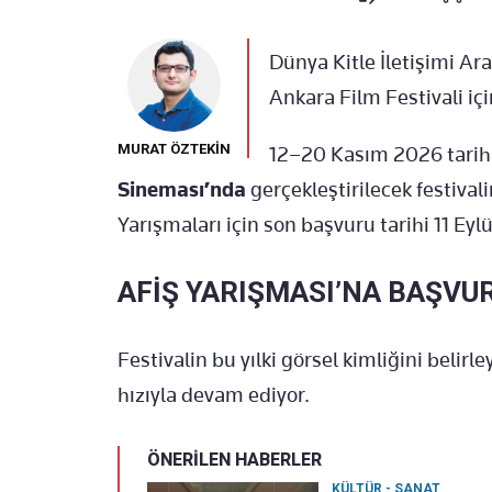
Dünya Kitle İletişimi Ar
Ankara Film Festivali iç
MURAT ÖZTEKİN
12–20 Kasım 2026 tarihl
Sineması’nda
gerçekleştirilecek festival
Yarışmaları için son başvuru tarihi 11 Ey
AFİŞ YARIŞMASI’NA BAŞVU
Festivalin bu yılki görsel kimliğini belirl
hızıyla devam ediyor.
ÖNERİLEN HABERLER
KÜLTÜR - SANAT