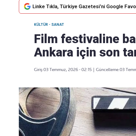
Linke Tıkla, Türkiye Gazetesi'ni Google Favor
KÜLTÜR - SANAT
Takip Edin
Favori mecralarınızda haber
Film festivaline b
akışımıza ulaşın
Ankara için son ta
Giriş:
03 Temmuz, 2026 - 02:15
|
Güncelleme:
03 Temm