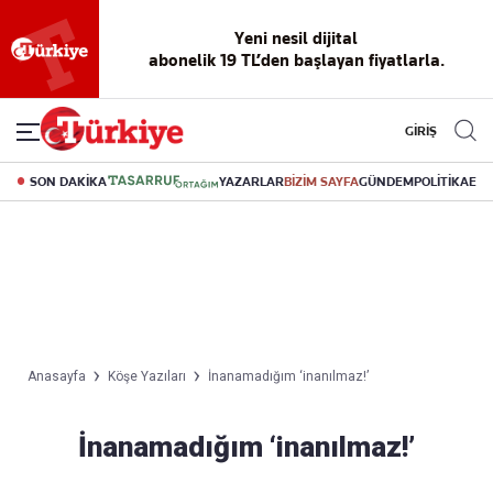
Yeni nesil dijital
abonelik 19 TL’den başlayan fiyatlarla.
GİRİŞ
SON DAKİKA
YAZARLAR
BİZİM SAYFA
GÜNDEM
POLİTİKA
EK
Anasayfa
Köşe Yazıları
İnanamadığım ‘inanılmaz!’
İnanamadığım ‘inanılmaz!’