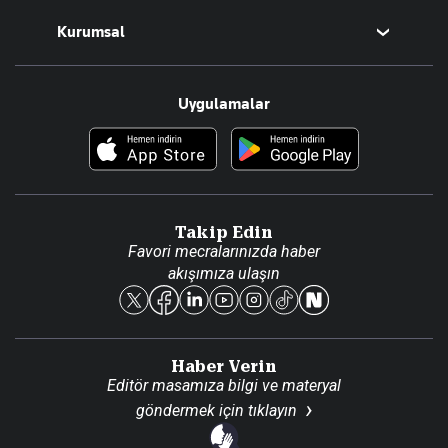
Magazin
Kurumsal
Teknoloji
Resmî Ilanlar
Hakkımızda
Uygulamalar
Haberler
İletişim
Foto Haber
Künye
Video Galeri
Gazete Aboneliği
Danışma Telefonları
Takip Edin
Favori mecralarınızda haber
Yasal
akışımıza ulaşın
Reklam Ver
Haber Verin
Editör masamıza bilgi ve materyal
göndermek için
tıklayın