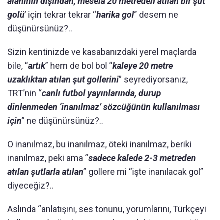
alanının dışından, mesela 20 metreden atılan bir şut
golü
’ için tekrar tekrar “
harika gol
” desem ne
düşünürsünüz?..
Sizin kentinizde ve kasabanızdaki yerel maçlarda
bile, “
artık
” hem de bol bol “
kaleye 20 metre
uzaklıktan atılan şut gollerini
” seyrediyorsanız,
TRT’nin “
canlı futbol yayınlarında, durup
dinlenmeden ‘inanılmaz’ sözcüğünün kullanılması
için
” ne düşünürsünüz?..
O inanılmaz, bu inanılmaz, öteki inanılmaz, beriki
inanılmaz, peki ama “
sadece kalede 2-3 metreden
atılan şutlarla atılan
” gollere mi “işte inanılacak gol”
diyeceğiz?..
Aslında “anlatışını, ses tonunu, yorumlarını, Türkçeyi