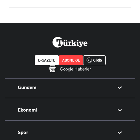
E-GAZETE
ABONE OL
GİRİŞ
Gündem
Politika
Ekonomi
Eğitim
Borsa
Spor
Altın