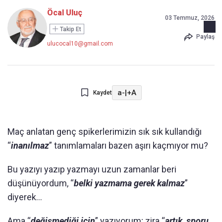
Öcal Uluç
03 Temmuz, 2026
Takip Et
Paylaş
ulucocal10@gmail.com
a-
|
+A
Kaydet
Maç anlatan genç spikerlerimizin sık sık kullandığı
“
inanılmaz
” tanımlamaları bazen aşırı kaçmıyor mu?
Bu yazıyı yazıp yazmayı uzun zamanlar beri
düşünüyordum, “
belki yazmama gerek kalmaz
”
diyerek…
Ama “
değişmediği için
” yazıyorum; zira “
artık, sporu,