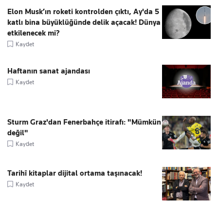
Elon Musk’ın roketi kontrolden çıktı, Ay'da 5
katlı bina büyüklüğünde delik açacak! Dünya
etkilenecek mi?
Kaydet
Haftanın sanat ajandası
Kaydet
Sturm Graz'dan Fenerbahçe itirafı: "Mümkün
değil"
Kaydet
Tarihî kitaplar dijital ortama taşınacak!
Kaydet