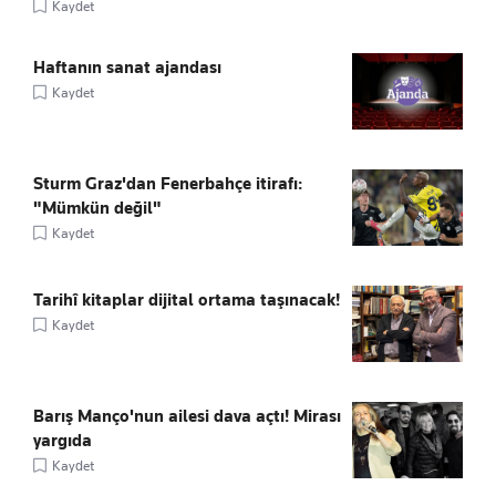
Kaydet
Haftanın sanat ajandası
Kaydet
Sturm Graz'dan Fenerbahçe itirafı:
"Mümkün değil"
Kaydet
Tarihî kitaplar dijital ortama taşınacak!
Kaydet
Barış Manço'nun ailesi dava açtı! Mirası
yargıda
Kaydet