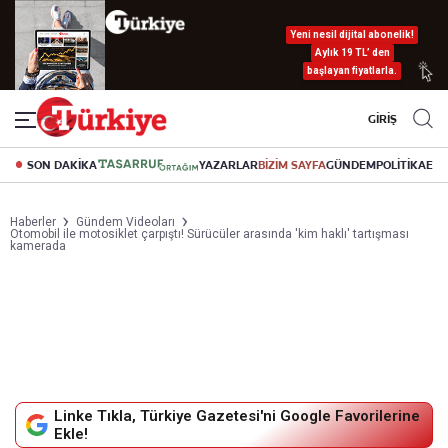
Yeni nesil dijital abonelik!
Aylık 19 TL’ den
başlayan fiyatlarla.
GİRİŞ
SON DAKİKA
YAZARLAR
BİZİM SAYFA
GÜNDEM
POLİTİKA
EK
Haberler
Gündem Videoları
Otomobil ile motosiklet çarpıştı! Sürücüler arasında 'kim haklı' tartışması
kamerada
Linke Tıkla, Türkiye Gazetesi'ni Google Favorilerine
Ekle!