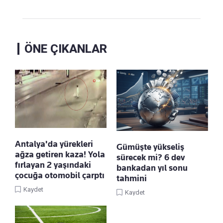
ÖNE ÇIKANLAR
Antalya'da yürekleri
Gümüşte yükseliş
ağza getiren kaza! Yola
sürecek mi? 6 dev
fırlayan 2 yaşındaki
bankadan yıl sonu
çocuğa otomobil çarptı
tahmini
Kaydet
Kaydet