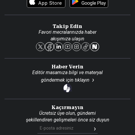
Video Galeri
Gazete Aboneliği
Danışma Telefonları
Takip Edin
Favori mecralarınızda haber
Yasal
akışımıza ulaşın
Reklam Ver
Haber Verin
Editör masamıza bilgi ve materyal
göndermek için
tıklayın
Kaçırmayın
Ücretsiz üye olun, gündemi
şekillendiren gelişmeleri önce siz duyun