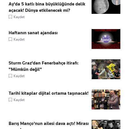
Ay'da 5 katlı bina büyüklüğünde delik
açacak! Dünya etkilenecek mi?
Kaydet
Haftanın sanat ajandası
Kaydet
Sturm Graz'dan Fenerbahçe itirafı:
"Mümkün değil"
Kaydet
Tarihî kitaplar dijital ortama taşınacak!
Kaydet
Barış Manço'nun ailesi dava açtı! Mirası