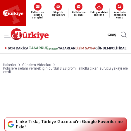
Reklamsız
56 yıllık
Akıllı haber
Eski gazeteleri
Yazarlarla
okuma
dijital arşiv
asistanı
indirme
canlı soru
deneyimi
cevap
GİRİŞ
SON DAKİKA
YAZARLAR
BİZİM SAYFA
GÜNDEM
POLİTİKA
EK
Haberler
Gündem Videoları
Polislere selam vermek için durdu! 3.28 promil alkollü çıkan sürücü yakayı ele
verdi
Linke Tıkla, Türkiye Gazetesi'ni Google Favorilerine
Ekle!