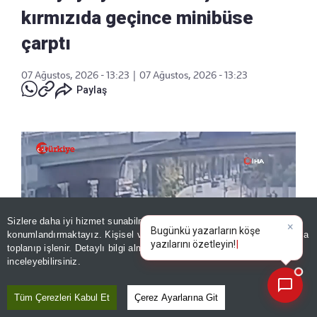
kırmızıda geçince minibüse
çarptı
07 Ağustos, 2026 - 13:23
|
07 Ağustos, 2026 - 13:23
Paylaş
Sizlere daha iyi hizmet sunabilmek adına sitemizde
çerez
×
Bugünkü yazarların köşe
konumlandırmaktayız. Kişisel verileriniz, KVKK ve GDPR kapsamında
yazılarını özetleyin!
|
toplanıp işlenir. Detaylı bilgi almak için
Aydınlatma Metnimizi
📰
Son 30 güne ait haberleri, spor gelişmelerini veya yazar yazılarını sorgulayabilirsiniz.
inceleyebilirsiniz.
Tüm Çerezleri Kabul Et
Çerez Ayarlarına Git