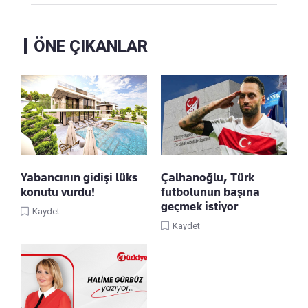
ÖNE ÇIKANLAR
Yabancının gidişi lüks
Çalhanoğlu, Türk
konutu vurdu!
futbolunun başına
geçmek istiyor
Kaydet
Kaydet