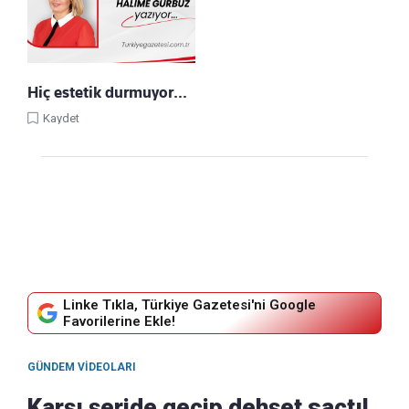
Hiç estetik durmuyor…
Kaydet
Linke Tıkla, Türkiye Gazetesi'ni Google
Favorilerine Ekle!
GÜNDEM VIDEOLARI
Karşı şeride geçip dehşet saçtı!