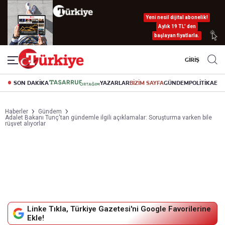
Yeni nesil dijital abonelik!
Aylık 19 TL’ den
başlayan fiyatlarla.
GİRİŞ
SON DAKİKA
YAZARLAR
BİZİM SAYFA
GÜNDEM
POLİTİKA
EK
Haberler
Gündem
Adalet Bakanı Tunç'tan gündemle ilgili açıklamalar: Soruşturma varken bile
rüşvet alıyorlar
Linke Tıkla, Türkiye Gazetesi'ni Google Favorilerine
Ekle!