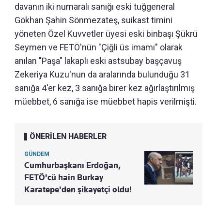
davanın iki numaralı sanığı eski tuğgeneral
Gökhan Şahin Sönmezateş, suikast timini
yöneten Özel Kuvvetler üyesi eski binbaşı Şükrü
Seymen ve FETÖ'nün "Çiğli üs imamı" olarak
anılan "Paşa" lakaplı eski astsubay başçavuş
Zekeriya Kuzu'nun da aralarında bulunduğu 31
sanığa 4'er kez, 3 sanığa birer kez ağırlaştırılmış
müebbet, 6 sanığa ise müebbet hapis verilmişti.
ÖNERİLEN HABERLER
GÜNDEM
Cumhurbaşkanı Erdoğan,
FETÖ'cü hain Burkay
Karatepe'den şikayetçi oldu!