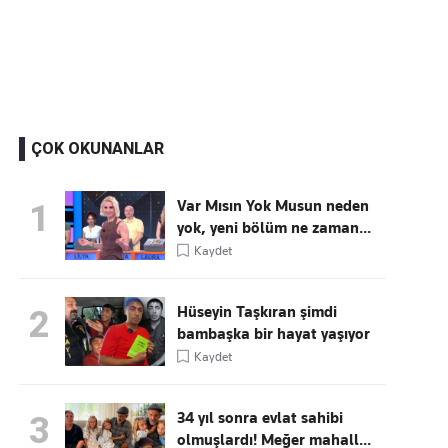
Kaçırmayın
Ücretsiz üye olun, gündemi
şekillendiren gelişmeleri önce siz duyun
ÇOK OKUNANLAR
Var Mısın Yok Musun neden
1
yok, yeni bölüm ne zaman...
Kaydet
Hüseyin Taşkıran şimdi
2
bambaşka bir hayat yaşıyor
Kaydet
34 yıl sonra evlat sahibi
3
olmuşlardı! Meğer mahall...