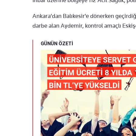
İhbar üzerine bölgeye 112 Acil Sağlık, pol
Ankara'dan Balıkesir'e dönerken geçirdi
darbe alan Aydemir, kontrol amaçlı Eskiş
GÜNÜN ÖZETİ