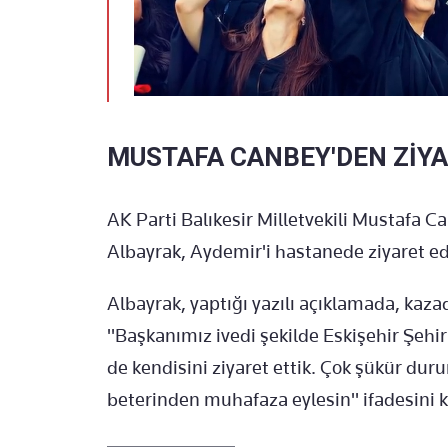
MUSTAFA CANBEY'DEN ZİY
AK Parti Balıkesir Milletvekili Mustafa C
Albayrak, Aydemir'i hastanede ziyaret ede
Albayrak, yaptığı yazılı açıklamada, ka
"Başkanımız ivedi şekilde Eskişehir Şehir
de kendisini ziyaret ettik. Çok şükür du
beterinden muhafaza eylesin" ifadesini k