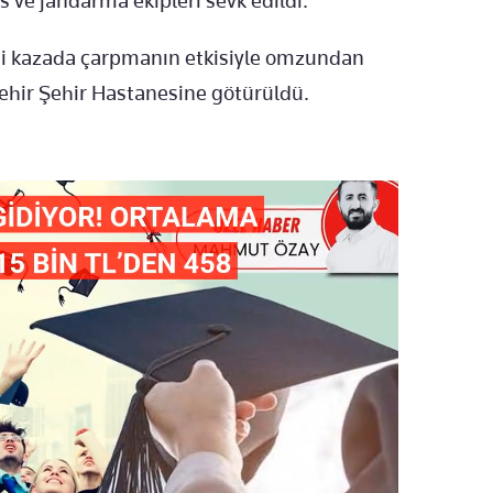
is ve jandarma ekipleri sevk edildi.
ği kazada çarpmanın etkisiyle omzundan
ehir Şehir Hastanesine götürüldü.