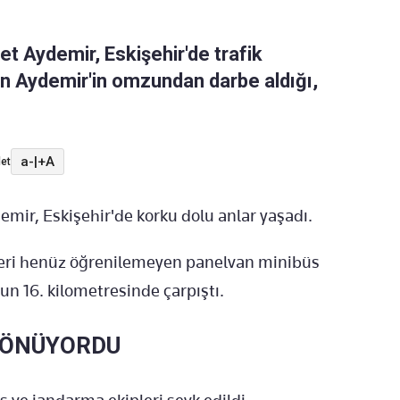
et Aydemir, Eskişehir'de trafik
an Aydemir'in omzundan darbe aldığı,
a-
|
+A
et
emir, Eskişehir'de korku dolu anlar yaşadı.
kleri henüz öğrenilemeyen panelvan minibüs
un 16. kilometresinde çarpıştı.
 DÖNÜYORDU