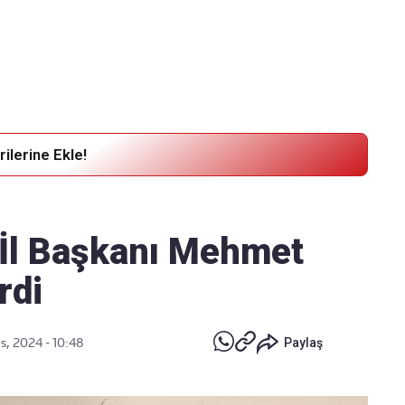
Haber Verin
Editör masamıza bilgi ve materyal
göndermek için
tıklayın
ilerine Ekle!
 İl Başkanı Mehmet
rdi
s, 2024 - 10:48
Paylaş