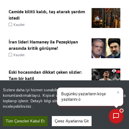
Camide kilitli kaldı, taş atarak yardım
istedi
Kaydet
İran lideri Hamaney ile Pezeşkiyan
arasında kritik görüşme!
Kaydet
Eski hocasından dikkat çeken sözler:
Tam bir katil
Kaydet
Sizlere daha iyi hizmet sunabilmek adına sitemizde
çerez
×
Bugünkü yazarların köşe
konumlandırmaktayız. Kişisel verileriniz, KVKK ve GDPR kapsamında
yazılarını özetleyin!
|
toplanıp işlenir. Detaylı bilgi almak için
Aydınlatma Metnimizi
📰
Son 30 güne ait haberleri, spor gelişmelerini veya yazar yazılarını sorgulayabilirsiniz.
inceleyebilirsiniz.
ÖNE ÇIKANLAR
Tüm Çerezleri Kabul Et
Çerez Ayarlarına Git