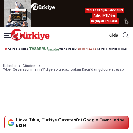
Yeni nesil dijital abonelik!
Aylık 19 TL’ den
başlayan fiyatlarla.
GİRİŞ
SON DAKİKA
YAZARLAR
BİZİM SAYFA
GÜNDEM
POLİTİKA
EK
Haberler
Gündem
'Alper Gezeravcı mısınız?' diye sorunca... Bakan Kacır'dan güldüren cevap
Linke Tıkla, Türkiye Gazetesi'ni Google Favorilerine
Ekle!