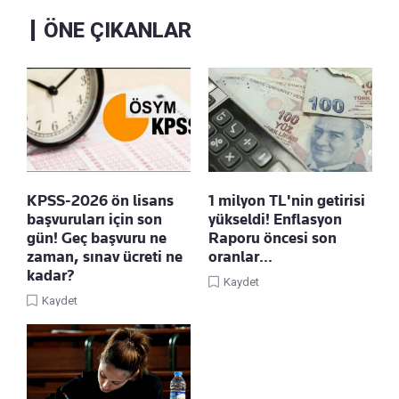
ÖNE ÇIKANLAR
KPSS-2026 ön lisans
1 milyon TL'nin getirisi
başvuruları için son
yükseldi! Enflasyon
gün! Geç başvuru ne
Raporu öncesi son
zaman, sınav ücreti ne
oranlar…
kadar?
Kaydet
Kaydet