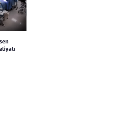
esen
liyatı