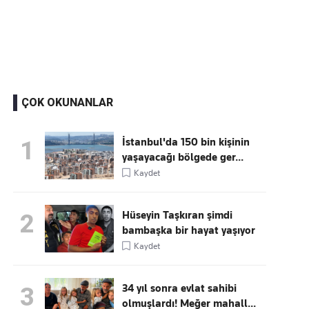
Kaçırmayın
Ücretsiz üye olun, gündemi
şekillendiren gelişmeleri önce siz duyun
ÇOK OKUNANLAR
İstanbul'da 150 bin kişinin
1
yaşayacağı bölgede ger...
Kaydet
Hüseyin Taşkıran şimdi
2
bambaşka bir hayat yaşıyor
Kaydet
34 yıl sonra evlat sahibi
3
olmuşlardı! Meğer mahall...