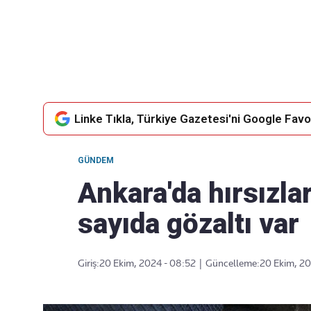
Takip Edin
Favori mecralarınızda haber
akışımıza ulaşın
Linke Tıkla, Türkiye Gazetesi'ni Google Favor
GÜNDEM
Ankara'da hırsızl
sayıda gözaltı var
Giriş:
20 Ekim, 2024 - 08:52
|
Güncelleme:
20 Ekim, 20