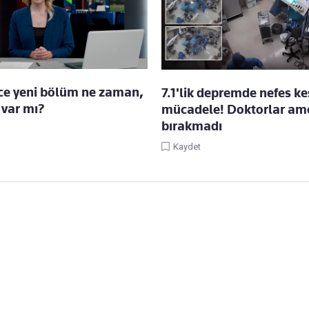
ece yeni bölüm ne zaman,
7.1'lik depremde nefes k
var mı?
mücadele! Doktorlar ame
bırakmadı
Kaydet