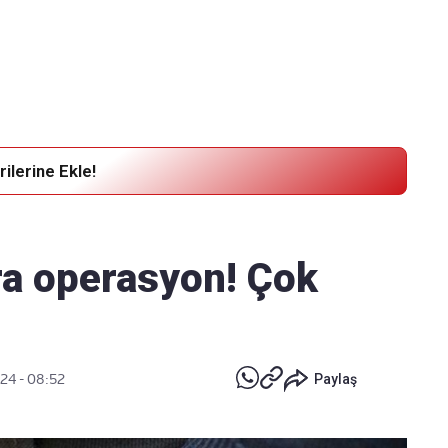
Haber Verin
Editör masamıza bilgi ve materyal
göndermek için
tıklayın
ilerine Ekle!
ara operasyon! Çok
24 - 08:52
Paylaş