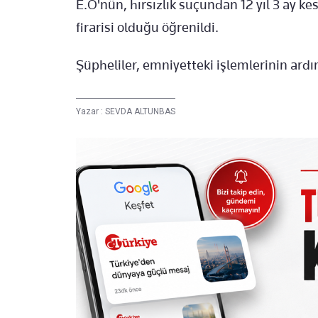
E.Ö'nün, hırsızlık suçundan 12 yıl 3 ay k
firarisi olduğu öğrenildi.
Şüpheliler, emniyetteki işlemlerinin ardı
Yazar :
SEVDA ALTUNBAS