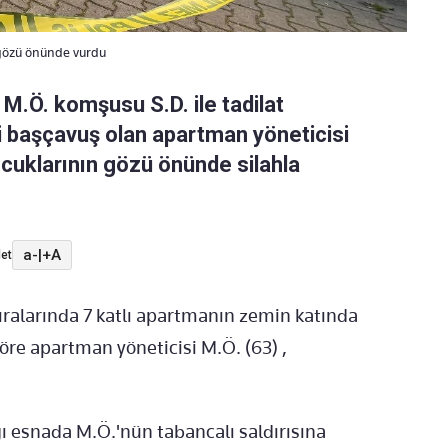
gözü önünde vurdu
 M.Ö. komşusu S.D. ile tadilat
i başçavuş olan apartman yöneticisi
cuklarının gözü önünde silahla
a-
|
+A
et
sıralarında 7 katlı apartmanın zemin katında
öre apartman yöneticisi M.Ö. (63) ,
ı esnada M.Ö.'nün tabancalı saldırısına