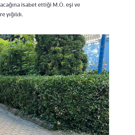
cağına isabet ettiği M.Ö. eşi ve
e yığıldı.