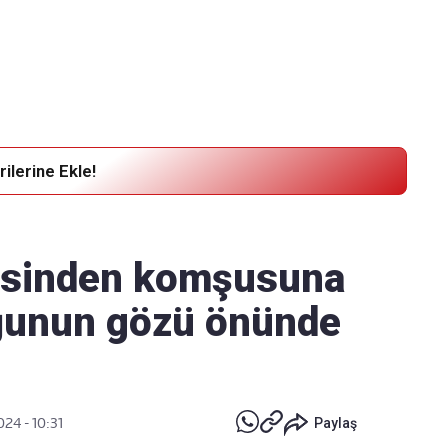
Haber Verin
Editör masamıza bilgi ve materyal
göndermek için
tıklayın
ilerine Ekle!
isinden komşusuna
uğunun gözü önünde
024 - 10:31
Paylaş