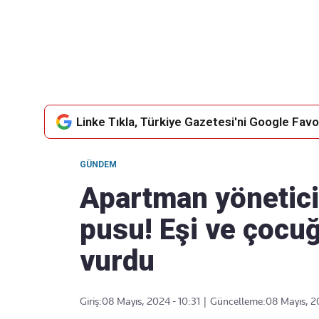
Takip Edin
Favori mecralarınızda haber
akışımıza ulaşın
Linke Tıkla, Türkiye Gazetesi'ni Google Favor
GÜNDEM
Apartman yönetic
pusu! Eşi ve çoc
vurdu
Giriş:
08 Mayıs, 2024 - 10:31
|
Güncelleme:
08 Mayıs, 2