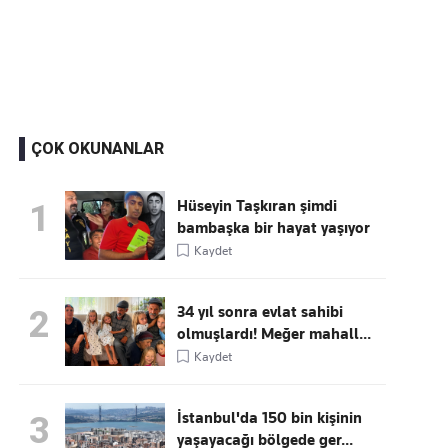
Kaçırmayın
Ücretsiz üye olun, gündemi
şekillendiren gelişmeleri önce siz duyun
ÇOK OKUNANLAR
Hüseyin Taşkıran şimdi
1
bambaşka bir hayat yaşıyor
Kaydet
34 yıl sonra evlat sahibi
2
olmuşlardı! Meğer mahall...
Kaydet
İstanbul'da 150 bin kişinin
3
yaşayacağı bölgede ger...