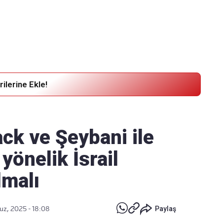
Haber Verin
Editör masamıza bilgi ve materyal göndermek için
tıklayın
ilerine Ekle!
ck ve Şeybani ile
yönelik İsrail
lmalı
z, 2025 - 18:08
Paylaş