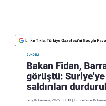
Takip Edin
Favori mecralarınızda haber akışımıza ulaşın
Linke Tıkla, Türkiye Gazetesi'ni Google Favor
GÜNDEM
Bakan Fidan, Barra
görüştü: Suriye'ye 
saldırıları durduru
Giriş:
16 Temmuz, 2025 - 18:08
|
Güncelleme:
16 Temmu