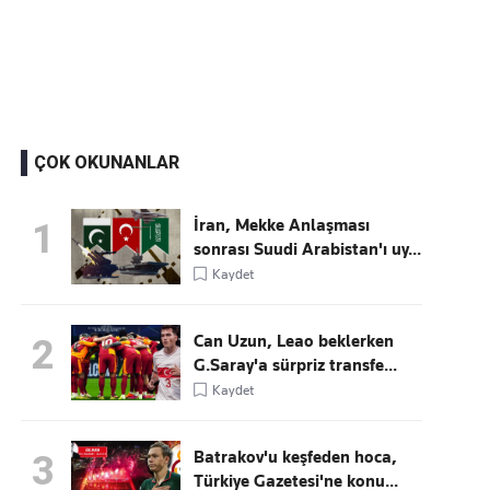
Kaçırmayın
Ücretsiz üye olun, gündemi şekillendiren gelişmeleri önce siz duyun
ÇOK OKUNANLAR
İran, Mekke Anlaşması
1
sonrası Suudi Arabistan'ı uy...
Kaydet
Can Uzun, Leao beklerken
2
G.Saray'a sürpriz transfe...
Kaydet
Batrakov'u keşfeden hoca,
3
Türkiye Gazetesi'ne konu...