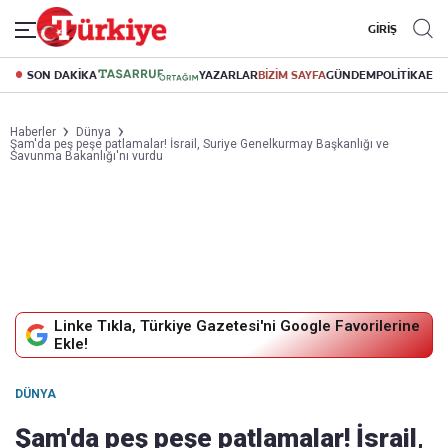
GİRİŞ
SON DAKİKA
YAZARLAR
BİZİM SAYFA
GÜNDEM
POLİTİKA
EK
Haberler
Dünya
Şam'da peş peşe patlamalar! İsrail, Suriye Genelkurmay Başkanlığı ve
Savunma Bakanlığı'nı vurdu
Linke Tıkla, Türkiye Gazetesi'ni Google Favorilerine
Ekle!
DÜNYA
Şam'da peş peşe patlamalar! İsrail,