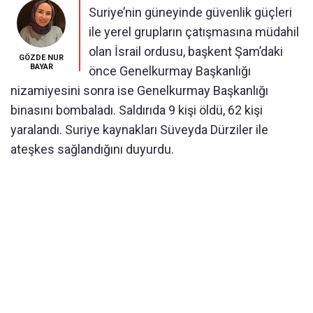
Sam'da pes pese patlamalar! Israil, Suriye Genelkurmay Baskanligi
Suriye’nin güneyinde güvenlik güçleri
ve Savunma Bakanligi'ni vurdu
ile yerel grupların çatışmasına müdahil
olan İsrail ordusu, başkent Şam’daki
GÖZDE NUR
BAYAR
önce Genelkurmay Başkanlığı
nizamiyesini sonra ise Genelkurmay Başkanlığı
binasını bombaladı. Saldırıda 9 kişi öldü, 62 kişi
yaralandı. Suriye kaynakları Süveyda Dürziler ile
ateşkes sağlandığını duyurdu.