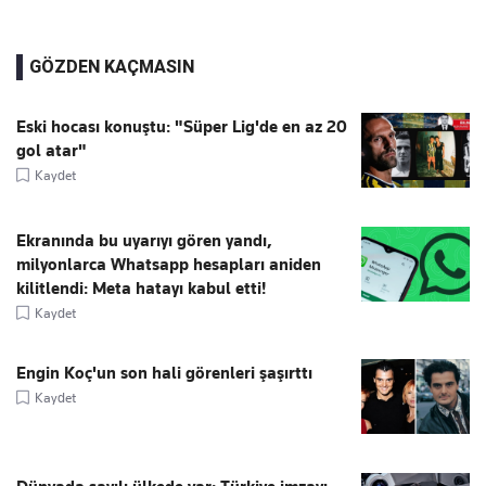
GÖZDEN KAÇMASIN
Eski hocası konuştu: "Süper Lig'de en az 20
gol atar"
Kaydet
Ekranında bu uyarıyı gören yandı,
milyonlarca Whatsapp hesapları aniden
kilitlendi: Meta hatayı kabul etti!
Kaydet
Engin Koç'un son hali görenleri şaşırttı
Kaydet