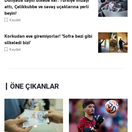
Dünyada sayılı ülkede var: Türkiye imzayı
attı, Çelikkubbe ve savaş uçaklarına yerli
beyin!
Kaydet
Korkudan eve giremiyorlar! ‘Sofra bezi gibi
silkeledi bizi’
Kaydet
ÖNE ÇIKANLAR