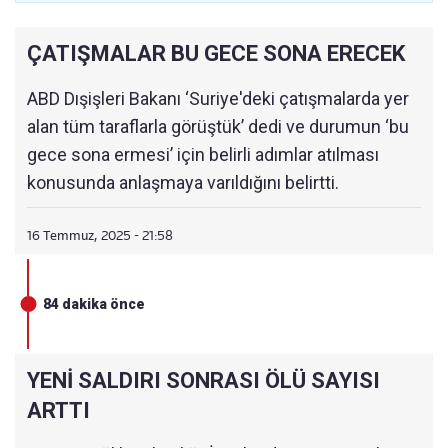
17:20
🟥SÜVEYDA'DA ATEŞKES SAĞLANDI
ÇATIŞMALAR BU GECE SONA ERECEK
17:11
🟥ŞARA'DAN İLK AÇIKLAMA: HER KARIŞ TOP
RAĞI SAVUNACAĞIM
ABD Dışişleri Bakanı ‘Suriye'deki çatışmalarda yer
alan tüm taraflarla görüştük’ dedi ve durumun ‘bu
17:10
ABD: DERİN ENDİŞE DUYUYORUZ
gece sona ermesi’ için belirli adımlar atılması
17:07
ŞAM'IN ARDINDAN HEDEF DERA!
konusunda anlaşmaya varıldığını belirtti.
16:55
İSRAİL'İN SALDIRISINDA 1 KİŞİ ÖLDÜ, 18 KİŞİ
16 Temmuz, 2025 - 21:58
YARALANDI
16:50
İSRAİL BASINI: ABD ARABULUCULUK YAPTI
84 dakika önce
16:30
SÜVEYDA'YA İLERLEYEN TANKLAR VURULDU!
16:25
🟥 KATZ: ŞİMDİ ACI DARBELER GELECEK
YENİ SALDIRI SONRASI ÖLÜ SAYISI
ARTTI
16:15
🟥İSRAİL'DEN YENİ AÇIKLAMALAR: GÜNLERC
E SÜRECEK...