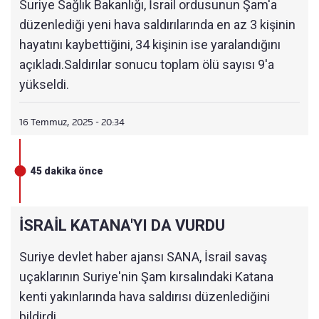
Suriye Sağlık Bakanlığı, İsrail ordusunun Şam'a
16:00
NETANYAHU'DAN AÇIKLAMA
düzenlediği yeni hava saldırılarında en az 3 kişinin
hayatını kaybettiğini, 34 kişinin ise yaralandığını
15:55
AK PARTİ'DEN İSRAİL'İN SALDIRILARINA TEP
Kİ
açıkladı.Saldırılar sonucu toplam ölü sayısı 9'a
yükseldi.
15:50
DIŞİŞLERİ'NDEN TEPKİ
15:45
🟥ŞAM'DA YENİ PATLAMA
16 Temmuz, 2025 - 20:34
15:21
ABD'DEN AÇIKLAMA
45 dakika önce
13:20
İSRAİL SINIRA TAKVİYE GÖNDERİYOR
13:05
NETANYAHU TALİMAT VERMİŞTİ
İSRAİL KATANA'YI DA VURDU
13:00
KENTTE EN AZ 3 PATLAMA MEYDANA GELDİ
Suriye devlet haber ajansı SANA, İsrail savaş
12:55
İSRAİL ORDUSU'NDAN AÇIKLAMA
uçaklarının Suriye'nin Şam kırsalındaki Katana
kenti yakınlarında hava saldırısı düzenlediğini
12:53
İSRAİL, SURİYE SAVUNMA BAKANLIĞI'NI VUR
DU!
bildirdi.