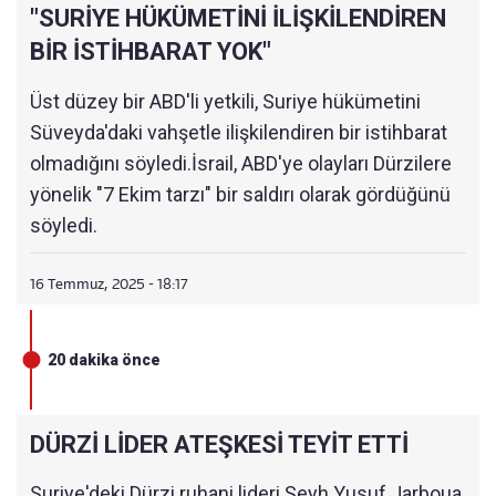
"SURİYE HÜKÜMETİNİ İLİŞKİLENDİREN
BİR İSTİHBARAT YOK"
Üst düzey bir ABD'li yetkili, Suriye hükümetini
Süveyda'daki vahşetle ilişkilendiren bir istihbarat
olmadığını söyledi.‎İsrail, ABD'ye olayları Dürzilere
yönelik "7 Ekim tarzı" bir saldırı olarak gördüğünü
söyledi.
16 Temmuz, 2025 - 18:17
20 dakika önce
DÜRZİ LİDER ATEŞKESİ TEYİT ETTİ
Suriye'deki Dürzi ruhani lideri Şeyh Yusuf Jarboua