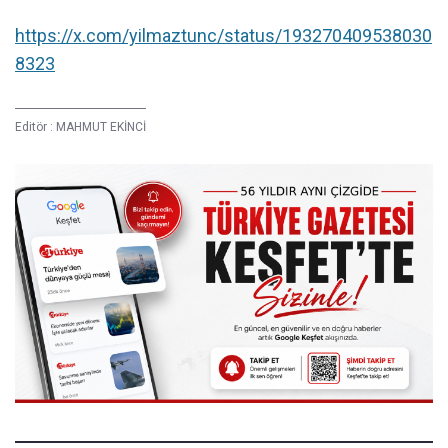
https://x.com/yilmaztunc/status/193270409538030
8323
Editör :
MAHMUT EKİNCİ