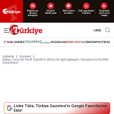
Yeni nesil dijital
abonelik 19 TL’den başlayan fiyatlarla.
GİRİŞ
SON DAKİKA
YAZARLAR
BİZİM SAYFA
GÜNDEM
POLİTİKA
EK
Haberler
Gündem
Bakan Tunç'tan Ferdi Zeyrek'in ölümü ile ilgili paylaşım: Soruşturma titizlikle
yürütülüyor
Linke Tıkla, Türkiye Gazetesi'ni Google Favorilerine
Ekle!