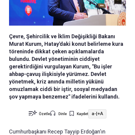
Çevre, Şehircilik ve İklim Değişikliği Bakanı
Murat Kurum, Hatay'daki konut belirleme kura
töreninde dikkat çeken açıklamalarda
bulundu. Devlet yönetiminin ciddiyet
gerektirdiğini vurgulayan Kurum, "Bu işler
ahbap-çavuş ilişkisiyle yürümez. Devlet
yönetmek, kriz anında milletin yükünü
omuzlamak ciddi bir iştir, sosyal medyadan
şov yapmaya benzemez" ifadelerini kullandı.
a-
|
+A
Özetle
Dinle
Kaydet
Cumhurbaşkanı Recep Tayyip Erdoğan'ın