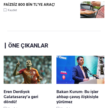
FAİZSİZ 800 BİN TL'YE ARAÇ!
Kaydet
ÖNE ÇIKANLAR
Eren Derdiyok
Bakan Kurum: Bu işler
Galatasaray'a geri
ahbap çavuş ilişkisiyle
döndü!
yürümez