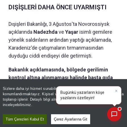
DIŞİŞLERİ DAHA ÖNCE UYARMIŞTI
Dışişleri Bakanlığı, 3 Ağustos'ta Novorossiysk
açıklarında
Nadezhda
ve
Yaşar
isimli gemilere
yönelik saldırıların ardından yaptığı açıklamada,
Karadeniz'de çatışmaların tırmanmasından
duyduğu ciddi endişeyi dile getirmişti.
Bakanlık açıklamasında, bölgede gerilimin
kontrol altına alınmaması halinde başta gıda
güvenliği olmak üzere uluslararası deniz
Sizlere daha iyi hizmet sunabilmek adına sitemizde
çerez
taşımacılığı açısından ciddi sonuçlar
konumlandırmaktayız. Kişisel verileriniz, KVKK ve GDPR kapsamında
×
Bugünk
toplanıp işlenir. Detaylı bilgi almak için
Aydınlatma Metnimizi
doğabileceği uyarısında bulunmuştu.
📰
Son 30 güne ait haberleri, spor gelişmelerini veya yazar yazılarını sorgulayabilirsiniz.
inceleyebilirsiniz.
Tüm Çerezleri Kabul Et
Çerez Ayarlarına Git
Editör :
SİNEM GÖNEN
|
Kaynak: İHLAS HABER AJANSI