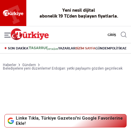
Yeni nesil dijital
abonelik 19 TL’den başlayan fiyatlarla.
GİRİŞ
SON DAKİKA
YAZARLAR
BİZİM SAYFA
GÜNDEM
POLİTİKA
EK
Haberler
Gündem
Belediyelere yeni düzenleme! Erdoğan: yetki paylaşımı gözden geçirilecek
Linke Tıkla, Türkiye Gazetesi'ni Google Favorilerine
Ekle!