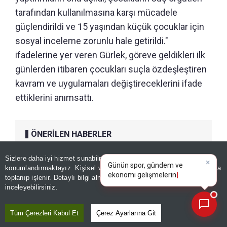
tarafından kullanılmasına karşı mücadele
güçlendirildi ve 15 yaşından küçük çocuklar için
sosyal inceleme zorunlu hale getirildi."
ifadelerine yer veren Gürlek, göreve geldikleri ilk
günlerden itibaren çocukları suçla özdeşleştiren
kavram ve uygulamaları değiştireceklerini ifade
ettiklerini anımsattı.
ÖNERİLEN HABERLER
×
GÜNDEM
Günün spor, gündem ve
Sizlere daha iyi hizmet sunabilmek adına sitemizde
çerez
İstanbul'da dev uyuşturucu
ekonomi gelişmelerini analiz
konumlandırmaktayız. Kişisel verileriniz, KVKK ve GDPR kapsamında
edin!
|
operasyonu! "Meydanı boş
toplanıp işlenir. Detaylı bilgi almak için
Aydınlatma Metnimizi
📰
Son 30 güne ait haberleri, spor gelişmelerini veya yazar yazılarını sorgulayabilirsiniz.
inceleyebilirsiniz.
sanmayın, devlet burada"
mesajı
Tüm Çerezleri Kabul Et
Çerez Ayarlarına Git