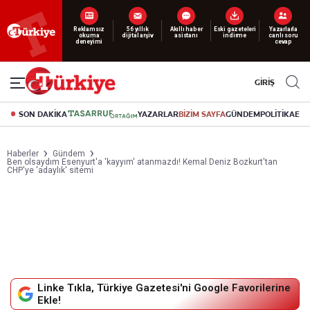
Reklamsız
56 yıllık
Akıllı haber
Eski gazeteleri
Yazarlarla
okuma
dijital arşiv
asistanı
indirme
canlı soru
deneyimi
cevap
GİRİŞ
SON DAKİKA
YAZARLAR
BİZİM SAYFA
GÜNDEM
POLİTİKA
EK
Haberler
Gündem
Ben olsaydım Esenyurt'a 'kayyım' atanmazdı! Kemal Deniz Bozkurt'tan
CHP'ye 'adaylık' sitemi
Linke Tıkla, Türkiye Gazetesi'ni Google Favorilerine
Ekle!