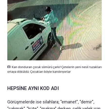
Kan donduran çocuk sömürü çarkı! Çetelerin yeni nesil tuzakları
ortaya döküldü: Çocukları böyle kandırıyorlar
HEPSİNE AYNI KOD ADI
Görüşmelerde ise silahlara; "emanet", "demir",
"çakmak", "küte", "makina" derken, çelik yelek için