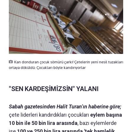
Kan donduran çocuk sömürü çarkı! Çetelerin yeni nesil tuzakları
ortaya döküldü: Çocukları böyle kandırıyorlar
"SEN KARDEŞİMİZSİN" YALANI
Sabah gazetesinden Halit Turan’ın haberine göre;
çete liderleri kandırdıkları çocukları
eylem başına
10 bin ile 50 bin lira arasında
, bazı eylemlerde
ise
100 ve 250 bin lira arasında 'tek hamlelik