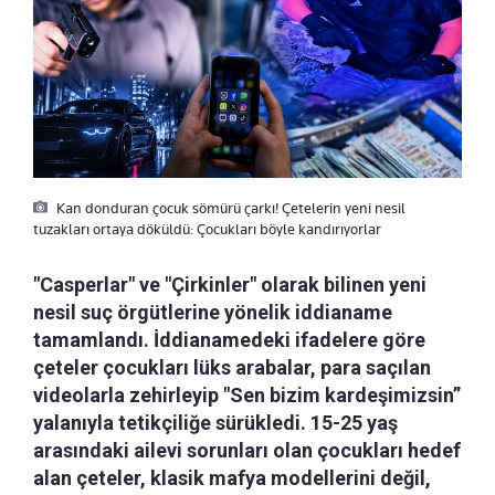
Kan donduran çocuk sömürü çarkı! Çetelerin yeni nesil
tuzakları ortaya döküldü: Çocukları böyle kandırıyorlar
"Casperlar" ve "Çirkinler" olarak bilinen yeni
nesil suç örgütlerine yönelik iddianame
tamamlandı. İddianamedeki ifadelere göre
çeteler çocukları lüks arabalar, para saçılan
videolarla zehirleyip "Sen bizim kardeşimizsin”
yalanıyla tetikçiliğe sürükledi. 15-25 yaş
arasındaki ailevi sorunları olan çocukları hedef
alan çeteler, klasik mafya modellerini değil,