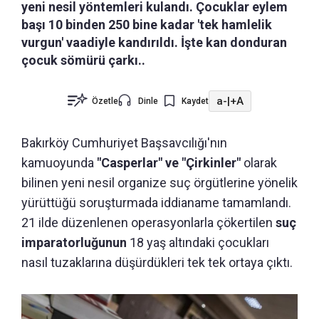
yeni nesil yöntemleri kulandı. Çocuklar eylem
başı 10 binden 250 bine kadar 'tek hamlelik
vurgun' vaadiyle kandırıldı. İşte kan donduran
çocuk sömürü çarkı..
a-
|
+A
Özetle
Dinle
Kaydet
Bakırköy Cumhuriyet Başsavcılığı'nın
kamuoyunda
"Casperlar" ve "Çirkinler"
olarak
bilinen yeni nesil organize suç örgütlerine yönelik
yürüttüğü soruşturmada iddianame tamamlandı.
21 ilde düzenlenen operasyonlarla çökertilen
suç
imparatorluğunun
18 yaş altındaki çocukları
nasıl tuzaklarına düşürdükleri tek tek ortaya çıktı.