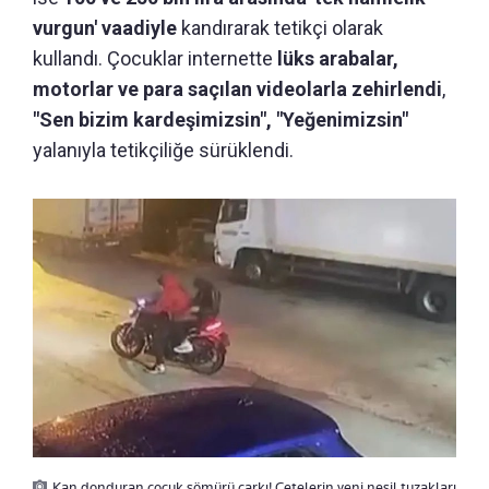
vurgun' vaadiyle
kandırarak tetikçi olarak
kullandı. Çocuklar internette
lüks arabalar,
motorlar ve para saçılan videolarla zehirlendi
,
"Sen bizim kardeşimizsin", "Yeğenimizsin"
yalanıyla tetikçiliğe sürüklendi.
Kan donduran çocuk sömürü çarkı! Çetelerin yeni nesil tuzakları