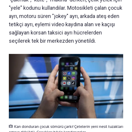
"yele" kodunu kullandılar. Motosikleti çalan çocuk
ayrı, motoru süren "jokey" ayrı, arkada ateş eden
tetikçi ayrı, eylemi video kaydına alan ve kaçışı
sağlayan korsan taksici ayrı hücrelerden
seçilerek tek bir merkezden yönetildi.
Kan donduran çocuk sömürü çarkı! Çetelerin yeni nesil tuzakları
ortaya döküldü: Çocukları böyle kandırıyorlar