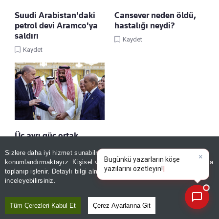
Suudi Arabistan'daki
Cansever neden öldü,
petrol devi Aramco'ya
hastalığı neydi?
saldırı
Kaydet
Kaydet
Üç ayrı güç ortak
denklemde buluştu!
Sizlere daha iyi hizmet sunabilmek adına sitemizde
çerez
×
Bugünkü yazarların köşe
Kaydet
konumlandırmaktayız. Kişisel verileriniz, KVKK ve GDPR kapsamında
yazılarını özetleyin!
toplanıp işlenir. Detaylı bilgi almak için
Aydınlatma Metnimizi
📰
Son 30 güne ait haberleri, spor gelişmelerini veya yazar yazılarını sorgulayabilirsiniz.
inceleyebilirsiniz.
Tüm Çerezleri Kabul Et
Çerez Ayarlarına Git