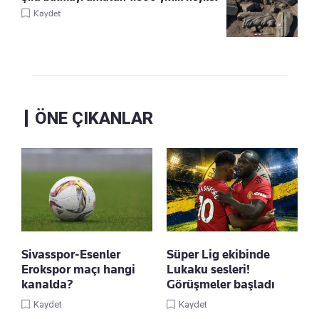
Kaydet
ÖNE ÇIKANLAR
Sivasspor-Esenler
Süper Lig ekibinde
Erokspor maçı hangi
Lukaku sesleri!
kanalda?
Görüşmeler başladı
Kaydet
Kaydet