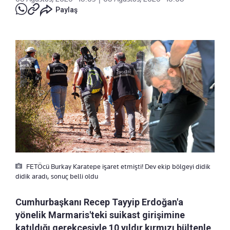
Paylaş
FETÖcü Burkay Karatepe işaret etmişti! Dev ekip bölgeyi didik
didik aradı, sonuç belli oldu
Cumhurbaşkanı Recep Tayyip Erdoğan'a
yönelik Marmaris'teki suikast girişimine
katıldığı gerekçesiyle 10 yıldır kırmızı bültenle