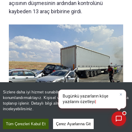
açısının düşmesinin ardından kontrolünü
kaybeden 13 araç birbirine girdi.
Sizlere daha iyi hizmet sunabilmek adına sitemizde
çerez
×
Bugünkü yazarların köşe
konumlandırmaktayız. Kişisel verileriniz, KVKK ve GDPR kapsamında
yazılarını özetleyin!
|
toplanıp işlenir. Detaylı bilgi almak için
Aydınlatma Metnimizi
📰
Son 30 güne ait haberleri, spor gelişmelerini veya yazar yazılarını sorgulayabilirsiniz.
inceleyebilirsiniz.
13 araç birbirine girdi! Afyonkarahisarda zincirleme facia
Tüm Çerezleri Kabul Et
Çerez Ayarlarına Git