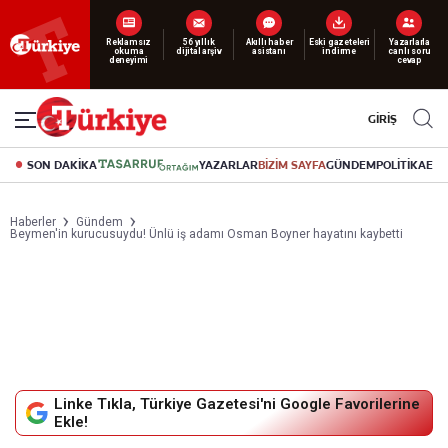
Reklamsız
56 yıllık
Akıllı haber
Eski gazeteleri
Yazarlarla
okuma
dijital arşiv
asistanı
indirme
canlı soru
deneyimi
cevap
GİRİŞ
SON DAKİKA
YAZARLAR
BİZİM SAYFA
GÜNDEM
POLİTİKA
EK
Haberler
Gündem
Beymen'in kurucusuydu! Ünlü iş adamı Osman Boyner hayatını kaybetti
Linke Tıkla, Türkiye Gazetesi'ni Google Favorilerine
Ekle!