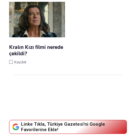
Kralın Kızı filmi nerede
çekildi?
Kaydet
Linke Tıkla, Türkiye Gazetesi'ni Google
Favorilerine Ekle!