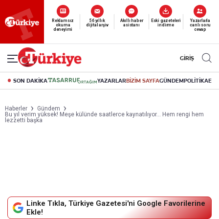
Yeni nesil dijital
abonelik 19 TL’den başlayan fiyatlarla.
GİRİŞ
SON DAKİKA
YAZARLAR
BİZİM SAYFA
GÜNDEM
POLİTİKA
EK
Haberler
Gündem
Bu yıl verim yüksek! Meşe külünde saatlerce kaynatılıyor... Hem rengi hem
lezzetti başka
Linke Tıkla, Türkiye Gazetesi'ni Google Favorilerine
Ekle!