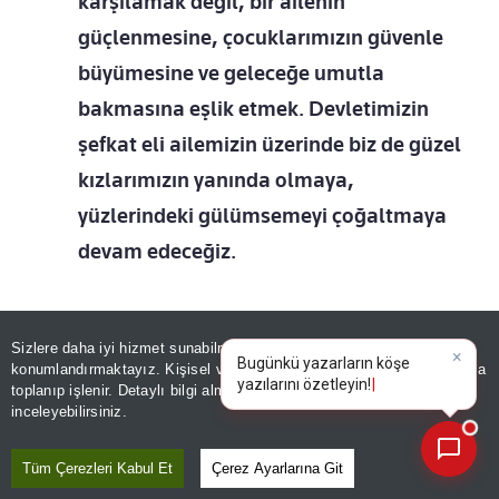
karşılamak değil, bir ailenin
güçlenmesine, çocuklarımızın güvenle
büyümesine ve geleceğe umutla
bakmasına eşlik etmek. Devletimizin
şefkat eli ailemizin üzerinde biz de güzel
kızlarımızın yanında olmaya,
yüzlerindeki gülümsemeyi çoğaltmaya
devam edeceğiz.
Sizlere daha iyi hizmet sunabilmek adına sitemizde
çerez
konumlandırmaktayız. Kişisel verileriniz, KVKK ve GDPR kapsamında
×
Bugünkü
toplanıp işlenir. Detaylı bilgi almak için
Aydınlatma Metnimizi
📰
Son 30 güne ait haberleri, spor gelişmelerini veya yazar yazılarını sorgulayabilirsiniz.
inceleyebilirsiniz.
Tüm Çerezleri Kabul Et
Çerez Ayarlarına Git