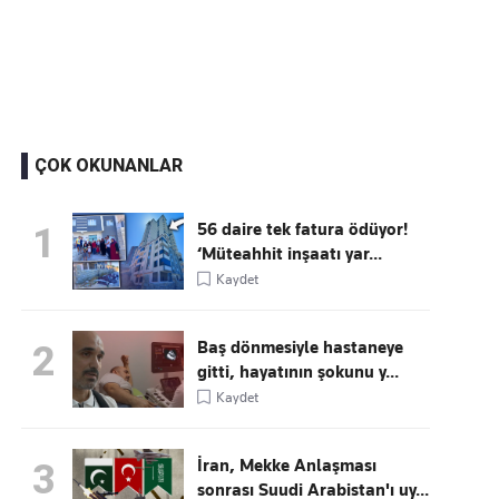
Kaçırmayın
Ücretsiz üye olun, gündemi şekillendiren gelişmeleri önce siz duyun
ÇOK OKUNANLAR
56 daire tek fatura ödüyor!
1
‘Müteahhit inşaatı yar...
Kaydet
Baş dönmesiyle hastaneye
2
gitti, hayatının şokunu y...
Kaydet
İran, Mekke Anlaşması
3
sonrası Suudi Arabistan'ı uy...