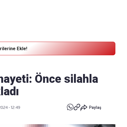
Haber Verin
Editör masamıza bilgi ve materyal göndermek için
tıklayın
ilerine Ekle!
nayeti: Önce silahla
ladı
024 - 12:49
Paylaş