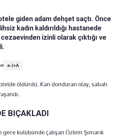
 otele giden adam dehşet saçtı. Önce
lihsiz kadın kaldırıldığı hastanede
e cezaevinden izinli olarak çıktığı ve
i.
a-
|
+A
et
ı otelde öldürdü. Kan donduran olay, sabah
yaşandı.
E BIÇAKLADI
 ve gece kulübünde çalışan Özlem Şımarık