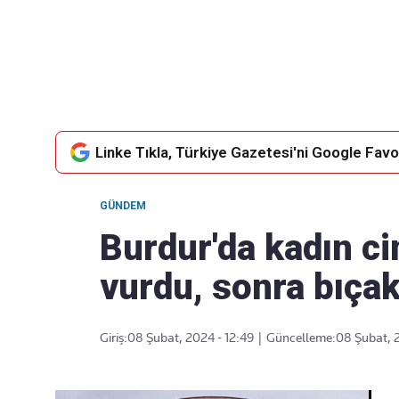
Takip Edin
Favori mecralarınızda haber akışımıza ulaşın
Linke Tıkla, Türkiye Gazetesi'ni Google Favor
GÜNDEM
Burdur'da kadın ci
vurdu, sonra bıçak
Giriş:
08 Şubat, 2024 - 12:49
|
Güncelleme:
08 Şubat, 2