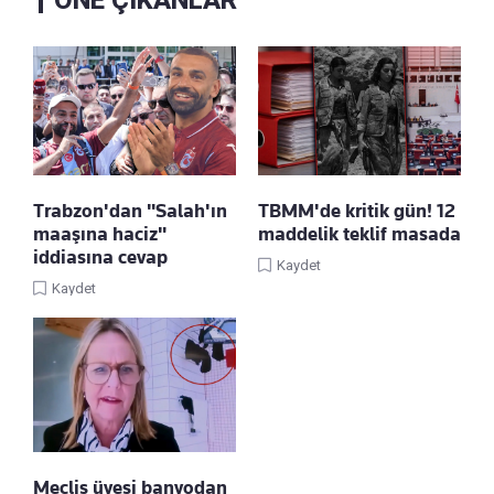
Trabzon'dan "Salah'ın
TBMM'de kritik gün! 12
maaşına haciz"
maddelik teklif masada
iddiasına cevap
Kaydet
Kaydet
Meclis üyesi banyodan