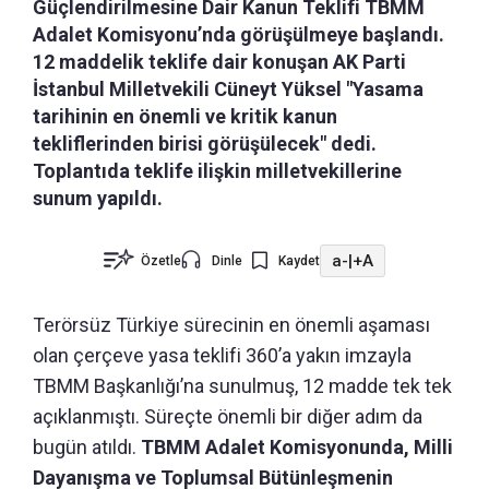
Güçlendirilmesine Dair Kanun Teklifi TBMM
Adalet Komisyonu’nda görüşülmeye başlandı.
12 maddelik teklife dair konuşan AK Parti
İstanbul Milletvekili Cüneyt Yüksel "Yasama
tarihinin en önemli ve kritik kanun
tekliflerinden birisi görüşülecek" dedi.
Toplantıda teklife ilişkin milletvekillerine
sunum yapıldı.
a-
|
+A
Özetle
Dinle
Kaydet
Terörsüz Türkiye sürecinin en önemli aşaması
olan çerçeve yasa teklifi 360’a yakın imzayla
TBMM Başkanlığı’na sunulmuş, 12 madde tek tek
açıklanmıştı. Süreçte önemli bir diğer adım da
bugün atıldı.
TBMM Adalet Komisyonunda, Milli
Dayanışma ve Toplumsal Bütünleşmenin