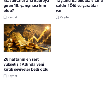
MasterChef ana kadroya
Tayland'da okulda silahlı
giren 18. yarışmacı kim
saldırı! Ölü ve yaralılar
oldu?
var
Kaydet
Kaydet
28 haftanın en sert
yükselişi! Altında yeni
kritik seviyeler belli oldu
Kaydet