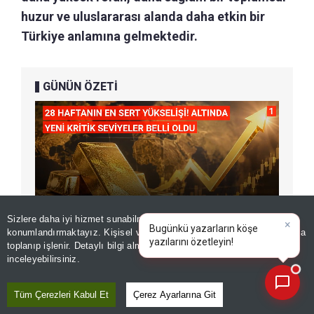
huzur ve uluslararası alanda daha etkin bir
Türkiye anlamına gelmektedir.
GÜNÜN ÖZETİ
Sizlere daha iyi hizmet sunabilmek adına sitemizde
çerez
konumlandırmaktayız. Kişisel verileriniz, KVKK ve GDPR kapsamında
×
Bugünkü yazarların kö
|
toplanıp işlenir. Detaylı bilgi almak için
Aydınlatma Metnimizi
📰
Son 30 güne ait haberleri, spor gelişmelerini veya yazar yazılarını sorgulayabilirsiniz.
inceleyebilirsiniz.
Tüm Çerezleri Kabul Et
Çerez Ayarlarına Git