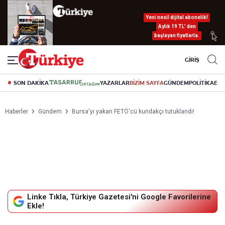
Yeni nesil dijital abonelik!
Aylık 19 TL’ den
başlayan fiyatlarla.
GİRİŞ
SON DAKİKA
YAZARLAR
BİZİM SAYFA
GÜNDEM
POLİTİKA
EK
Haberler
Gündem
Bursa'yı yakan FETÖ'cü kundakçı tutuklandı!
Linke Tıkla, Türkiye Gazetesi'ni Google Favorilerine
Ekle!