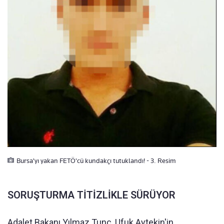
Bursa'yı yakan FETÖ'cü kundakçı tutuklandı! - 3. Resim
SORUŞTURMA TİTİZLİKLE SÜRÜYOR
Adalet Bakanı Yılmaz Tunç, Ufuk Aytekin'in