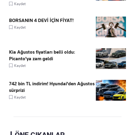
Kaydet
BORSANIN 4 DEVİ İÇİN FİYAT!
Kaydet
Kia Ağustos fiyatları belli oldu:
Picanto'ya zam geldi
Kaydet
742 bin TL indirim! Hyundai'den Ağustos
sürprizi
Kaydet
ÖNE ÇIKANLAR