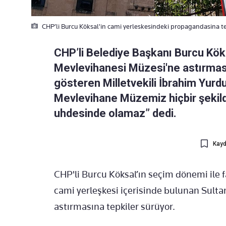
CHP’li Burcu Köksal'in cami yerleskesindeki propagandasina te
CHP’li Belediye Başkanı Burcu Köksa
Mevlevihanesi Müzesi'ne astırması
gösteren Milletvekili İbrahim Yur
Mevlevihane Müzemiz hiçbir şekilde
uhdesinde olamaz” dedi.
Kayd
CHP'li Burcu Köksal’ın seçim dönemi ile f
cami yerleşkesi içerisinde bulunan Sult
astırmasına tepkiler sürüyor.