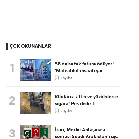
Kaçırmayın
Ücretsiz üye olun, gündemi şekillendiren gelişmeleri önce siz duyun
ÇOK OKUNANLAR
56 daire tek fatura ödüyor!
1
‘Müteahhit inşaatı yar...
Kaydet
Kilolarca altın ve yüzbinlerce
2
sigara! Pes dedirtt...
Kaydet
İran, Mekke Anlaşması
3
sonrası Suudi Arabistan'ı uy...