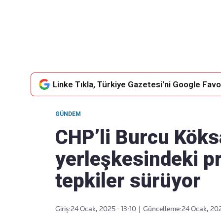
Takip Edin
Favori mecralarınızda haber akışımıza ulaşın
Linke Tıkla, Türkiye Gazetesi'ni Google Favor
GÜNDEM
CHP’li Burcu Köksa
yerleşkesindeki p
tepkiler sürüyor
Giriş:
24 Ocak, 2025 - 13:10
|
Güncelleme:
24 Ocak, 202