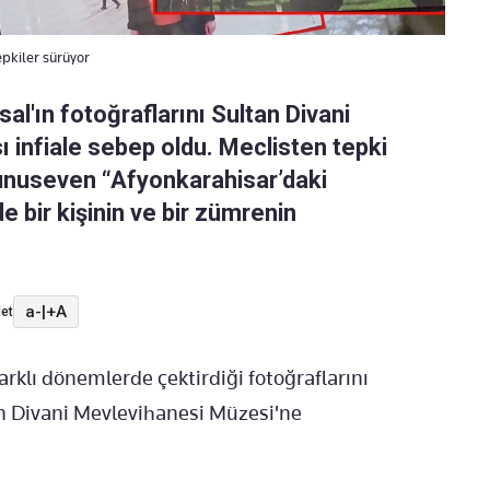
pkiler sürüyor
l'ın fotoğraflarını Sultan Divani
 infiale sebep oldu. Meclisten tepki
dunuseven “Afyonkarahisar’daki
 bir kişinin ve bir zümrenin
a-
|
+A
et
arklı dönemlerde çektirdiği fotoğraflarını
an Divani Mevlevihanesi Müzesi'ne