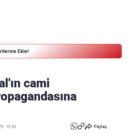
Haber Verin
Editör masamıza bilgi ve materyal göndermek için
tıklayın
ilerine Ekle!
l'ın cami
ropagandasına
5 - 13:10
Paylaş