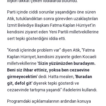
ilişkin dikkat çeken iddialarda bulundu.
Parti içinde ciddi sorunlar yaşandığını öne süren
Atik, tutuklandıktan sonra görevden uzaklaştırılan
İzmit Belediye Başkanı Fatma Kaplan Hürriyet'in
kendisini ziyaret eden Yeni Partili milletvekillerine
sert tepki gösterdiğini iddia etti.
"Kendi içlerinde problem var" diyen Atik, "Fatma
Kaplan Hürriyet, kendisini ziyarete giden Kocaeli
milletvekillerine
'Sizin yüzünüzden buradayım.
Beni siz ihbar ettiniz, yoksa ben cezaevine
girmeyecektim'
dedi. Hatta mealen,
'Buradan
git, defol git'
diyerek tepki gösterdi ve
cezaevinde tartışma yaşandı" ifadelerini kullandı.
Programdaki açıklamalarının ardından konuya