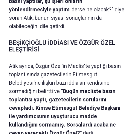
baskı yaptılar, şu işleri onların
yönlendirmesiyle yaptım'
derse ne olacak?" diye
soran Atik, bunun siyasi sonuçlarının da
olabileceğini dile getirdi.
BEŞİKÇİOĞLU İDDİASI VE ÖZGÜR ÖZEL
ELEŞTİRİSİ
Atik ayrıca, Özgür Özel'in Meclis'te yaptığı basın
toplantısında gazetecilerin Etimesgut
Belediyesi'ne ilişkin bazı iddiaları kendisine
sormadığını belirtti ve
"Bugün mecliste basın
toplantısı yaptı, gazetecilerin sorularını
cevapladı. Kimse Etimesgut Belediye Başkanı
ile yardımcısının uyuşturucu madde
kullandığını sormamış. Sorsalardı acaba ne
cevap verecekti Özgür Özel?"
dedi.