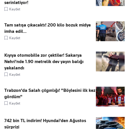
serinletiyor!
Kaydet
Tam satışa çıkacaktı! 200 kilo bozuk midye
imha edil...
Kaydet
Kıyıya otomobille zor çektiler! Sakarya
Nehri'nde 1.90 metrelik dev yayın balığı
yakalandı
Kaydet
Trabzon'da Salah çılgınlığı! "Böylesini ilk kez
gördüm"
Kaydet
742 bin TL indirim! Hyundai'den Ağustos
sürprizi