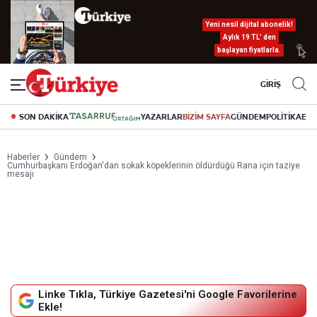
Yeni nesil dijital abonelik!
Aylık 19 TL’ den
başlayan fiyatlarla.
GİRİŞ
SON DAKİKA
YAZARLAR
BİZİM SAYFA
GÜNDEM
POLİTİKA
EK
Haberler
Gündem
Cumhurbaşkanı Erdoğan'dan sokak köpeklerinin öldürdüğü Rana için taziye
mesajı
Linke Tıkla, Türkiye Gazetesi'ni Google Favorilerine
Ekle!