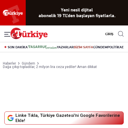
Yeni nesil dijital
abonelik 19 TL’den başlayan fiyatlarla.
GİRİŞ
SON DAKİKA
YAZARLAR
BİZİM SAYFA
GÜNDEM
POLİTİKA
EK
Haberler
Gündem
Dağa çıkıp topladılar, 2 milyon lira ceza yediler! Aman dikkat
Linke Tıkla, Türkiye Gazetesi'ni Google Favorilerine
Ekle!