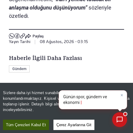
anlaşma olduğunu düşünüyorum”
sözleriyle
özetledi.
Paylaş
Yayın Tarihi
|
08 Ağustos, 2026 - 03:15
Haberle İlgili Daha Fazlası
Gündem
×
Günün spor, gündem ve
Bizi Takip Edin
Sizlere daha iyi hizmet sunabilmek adına sitemizde
çerez
ekonomi gelişmelerini analiz
konumlandırmaktayız. Kişisel verileriniz, KVKK ve GDPR kapsamında
edin!
toplanıp işlenir. Detaylı bilgi almak için
Aydınlatma Metnimizi
📰
Son 30 güne ait haberleri, spor gelişmelerini veya yazar yazılarını sorgulayabilirsiniz.
inceleyebilirsiniz.
Tüm Çerezleri Kabul Et
Çerez Ayarlarına Git