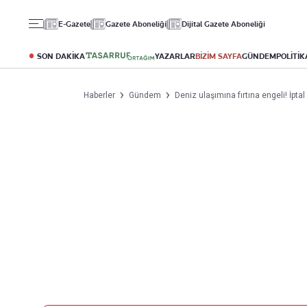
Gündem
Ekonomi
Spor
E-Gazete
Gazete Aboneliği
Dijital Gazete Aboneliği
Politika
Borsa
Futbol
Eğitim
Altın
Puan Durumu
SON DAKİKA
YAZARLAR
BİZİM SAYFA
GÜNDEM
POLİTİK
Döviz
Fikstür
Hisse Senedi
Şampiyonlar Ligi
Haberler
Gündem
Deniz ulaşımına fırtına engeli! İptal
Kripto Para
Avrupa Ligi
Emlak
Basketbol
T-Otomobil
Turizm
Yazarlar
Diğer Kategoriler
Kurumsal
Bugünün Yazarları
Magazin
Hakkımızda
Tüm Yazarlar
Teknoloji
İletişim
Resmî Ilanlar
Künye
Haberler
Gazete Aboneliği
Foto Haber
Danışma Telefonları
Video Galeri
Yasal
Reklam Ver