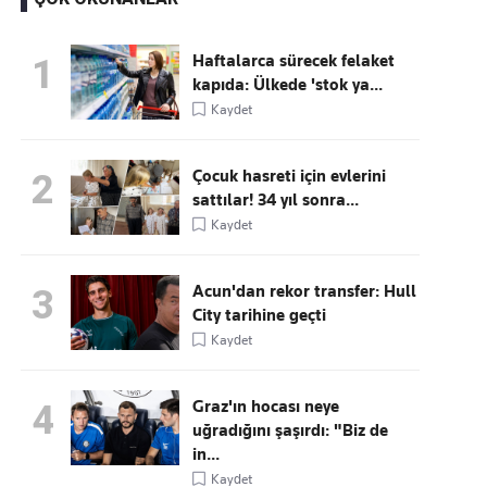
Haftalarca sürecek felaket
1
kapıda: Ülkede 'stok ya...
Kaçırmayın
Kaydet
Ücretsiz üye olun, gündemi
şekillendiren gelişmeleri önce siz duyun
Çocuk hasreti için evlerini
2
sattılar! 34 yıl sonra...
Kaydet
Acun'dan rekor transfer: Hull
3
City tarihine geçti
Kaydet
Graz'ın hocası neye
4
uğradığını şaşırdı: "Biz de
in...
Kaydet