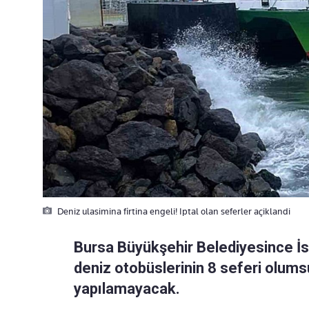
Deniz ulasimina firtina engeli! Iptal olan seferler açiklandi
Bursa Büyükşehir Belediyesince İst
deniz otobüslerinin 8 seferi olums
yapılamayacak.