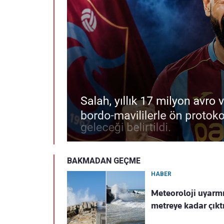
BAKMADAN GEÇME
HABER
Meteoroloji uyarmı
metreye kadar çıkt