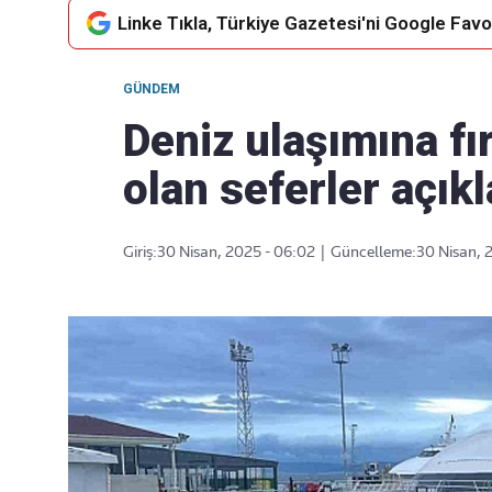
Linke Tıkla, Türkiye Gazetesi'ni Google Favor
GÜNDEM
Takip Edin
Favori mecralarınızda haber
Deniz ulaşımına fır
akışımıza ulaşın
olan seferler açık
Giriş:
30 Nisan, 2025 - 06:02
|
Güncelleme:
30 Nisan, 