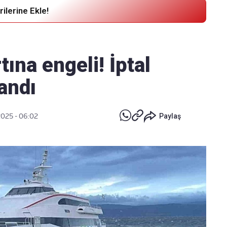
ilerine Ekle!
Haber Verin
Editör masamıza bilgi ve materyal
tına engeli! İptal
göndermek için
tıklayın
landı
2025 - 06:02
Paylaş