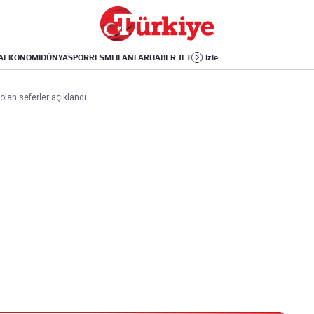
Dünya
Yaşam
Kültür-Sanat
Orta Doğu
Sağlık
Sinema
Avrupa
Hava Durumu
Arkeoloji
A
EKONOMİ
DÜNYA
SPOR
RESMİ İLANLAR
HABER JET
İzle
Amerika
Yemek
Kitap
Afrika
Seyahat
Tarih
 olan seferler açıklandı
İsrail-Gazze
Aktüel
Uygulamalar