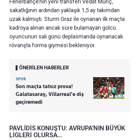
Fenerbahçe’nin yeni transferi Vedat Muriç,
sakatlığının ardından yaklaşık 1,5 ay takımdan
uzak kalmıştı. Sturm Graz ile oynanan ilk maçta
kadroya alınan ancak süre bulamayan golcü
oyuncunun salı günü deplasmanda oynanacak
rövanşta forma giymesi bekleniyor.
ÖNERİLEN HABERLER
SPOR
Son maçta tatsız prova!
Galatasaray, Villarreal'e diş
geçiremedi
PAVLİDİS KONUŞTU: AVRUPA’NIN BÜYÜK
LİGLERİ OLURSA...