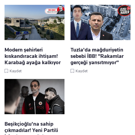
Modern şehirleri
Tuzla'da mağduriyetin
kıskandıracak ihtişam!
sebebi İBB! "Rakamlar
Karabağ ayağa kalkıyor
gerçeği yansıtmıyor"
Kaydet
Kaydet
Beşikçioğlu'na sahip
çıkmadılar! Yeni Partili