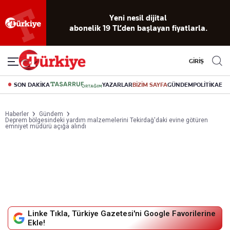
Yeni nesil dijital
abonelik 19 TL’den başlayan fiyatlarla.
GİRİŞ
SON DAKİKA
YAZARLAR
BİZİM SAYFA
GÜNDEM
POLİTİKA
EK
Haberler
Gündem
Deprem bölgesindeki yardım malzemelerini Tekirdağ'daki evine götüren
emniyet müdürü açığa alındı
Linke Tıkla, Türkiye Gazetesi'ni Google Favorilerine
Ekle!