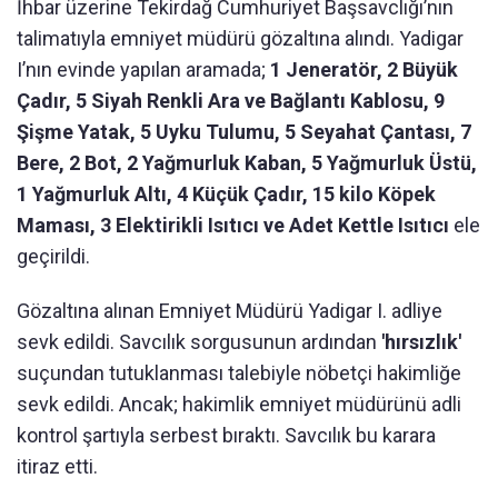
İhbar üzerine Tekirdağ Cumhuriyet Başsavclığı’nın
talimatıyla emniyet müdürü gözaltına alındı. Yadigar
I’nın evinde yapılan aramada;
1 Jeneratör, 2 Büyük
Çadır, 5 Siyah Renkli Ara ve Bağlantı Kablosu, 9
Şişme Yatak, 5 Uyku Tulumu, 5 Seyahat Çantası, 7
Bere, 2 Bot, 2 Yağmurluk Kaban, 5 Yağmurluk Üstü,
1 Yağmurluk Altı, 4 Küçük Çadır, 15 kilo Köpek
Maması, 3 Elektirikli Isıtıcı ve Adet Kettle Isıtıcı
ele
geçirildi.
Gözaltına alınan Emniyet Müdürü Yadigar I. adliye
sevk edildi. Savcılık sorgusunun ardından
'hırsızlık'
suçundan tutuklanması talebiyle nöbetçi hakimliğe
sevk edildi. Ancak; hakimlik emniyet müdürünü adli
kontrol şartıyla serbest bıraktı. Savcılık bu karara
itiraz etti.