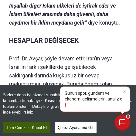
İnşallah diğer İslam ülkeleri de iştirak eder ve
İslam ülkeleri arasında daha güvenli, daha
caydırıcı bir iklim meydana gelir”
diye konuştu.
HESAPLAR DEĞİŞECEK
Prof. Dr. Avşar, şöyle devam etti: İran’ın veya
İsrail’in farklı şekillerde gelişebilecek
saldırganlıklarında kuşkusuz bir cevap
mekanizması oluşacak. Burada önemli olan
×
kimsenin elini kolunu sallayarak başka bir ülkeye
Günün spor, gündem ve
Sizlere daha iyi hizmet sunabilmek adına sitemizde
çerez
ekonomi gelişmelerini analiz
saldıramamasını sağlamak. Üç ülkenin olayları
konumlandırmaktayız. Kişisel verileriniz, KVKK ve GDPR kapsamında
edin!
toplanıp işlenir. Detaylı bilgi almak için
Aydınlatma Metnimizi
değerlendirerek birbirine destek vereceği açık.
📰
Son 30 güne ait haberleri, spor gelişmelerini veya yazar yazılarını sorgulayabilirsiniz.
inceleyebilirsiniz.
Karşı taraf da bir ülkeye saldırırken diğerlerinin
imkân ve kaynaklarıyla vereceği desteği hesaba
Tüm Çerezleri Kabul Et
Çerez Ayarlarına Git
katacaktır.