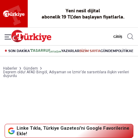
Yeni nesil dijital
abonelik 19 TL’den başlayan fiyatlarla.
GİRİŞ
SON DAKİKA
YAZARLAR
BİZİM SAYFA
GÜNDEM
POLİTİKA
EK
Haberler
Gündem
Deprem oldu! AFAD Bingöl, Adıyaman ve İzmir'de sarsıntılara ilişkin verileri
duyurdu
Linke Tıkla, Türkiye Gazetesi'ni Google Favorilerine
Ekle!