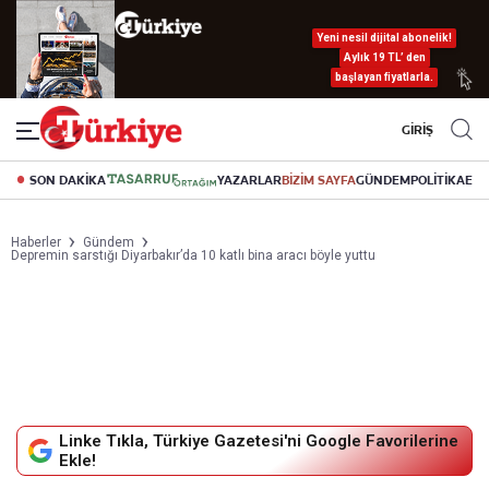
Yeni nesil dijital abonelik!
Aylık 19 TL’ den
başlayan fiyatlarla.
GİRİŞ
SON DAKİKA
YAZARLAR
BİZİM SAYFA
GÜNDEM
POLİTİKA
EK
Haberler
Gündem
Depremin sarstığı Diyarbakır’da 10 katlı bina aracı böyle yuttu
Linke Tıkla, Türkiye Gazetesi'ni Google Favorilerine
Ekle!