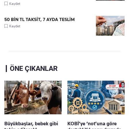
Kaydet
50 BİN TL TAKSİT, 7 AYDA TESLİM
Kaydet
ÖNE ÇIKANLAR
Büyükbaşlar, bebek gibi
KOBİ’ye ‘not’una göre