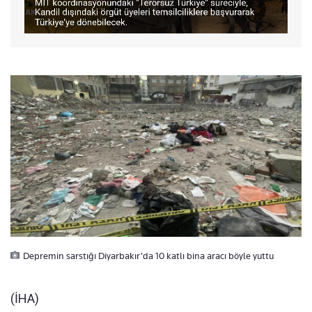
Depremin sarstığı Diyarbakır’da 10 katlı bina aracı böyle yuttu
(İHA)