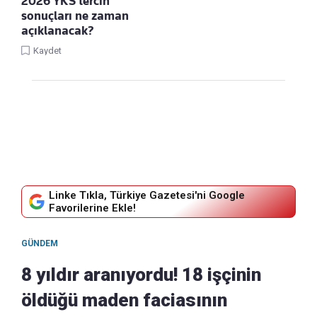
2026 YKS tercih
sonuçları ne zaman
açıklanacak?
Kaydet
Linke Tıkla, Türkiye Gazetesi'ni Google
Favorilerine Ekle!
GÜNDEM
8 yıldır aranıyordu! 18 işçinin
öldüğü maden faciasının