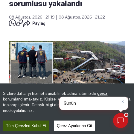
sorumlusu yakalandı
08 Ağustos, 2026 - 21:19
|
08 Ağustos, 2026 - 21:22
Paylaş
×
Günün spor, gündem ve
Sizlere daha iyi hizmet sunabilmek adına sitemizde
çerez
ekonomi gelişmelerini analiz
konumlandırmaktayız. Kişisel verileriniz, KVKK ve GDPR kapsamında
ed
toplanıp işlenir. Detaylı bilgi almak için
Aydınlatma Metnimizi
📰
Son 30 güne ait haberleri, spor gelişmelerini veya yazar yazılarını sorgulayabilirsiniz.
inceleyebilirsiniz.
Karaman'ın Ermenek ilçesinde 2014 yılında 18
işçinin hayatını kaybettiği maden faciasıyla
Tüm Çerezleri Kabul Et
Çerez Ayarlarına Git
ilgili 21 yıl kesinleşmiş hapis cezası bulunan