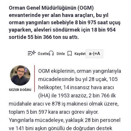
Orman Genel Müdürlüğünün (OGM)
envanterinde yer alan hava araçları, bu yıl
orman yangınları sebebiyle 8 bin 975 saat uçuş
yaparken, alevleri söndürmek için 18 bin 954
sortide 55 bin 366 ton su attı.
a-
|
+A
Özetle
Dinle
Kaydet
OGM ekiplerinin, orman yangınlarıyla
mücadelesinde bu yıl 28 uçak, 105
helikopter, 14 insansız hava aracı
SEZER DOĞRU
(İHA) ile 1953 arazöz, 2 bin 766 ilk
müdahale aracı ve 878 iş makinesi olmak üzere,
toplam 5 bin 597 kara aracı görev alıyor.
Yangınlarla mücadeleye, yaklaşık 28 bin personel
ve 141 bini aşkın gönüllü de doğrudan destek