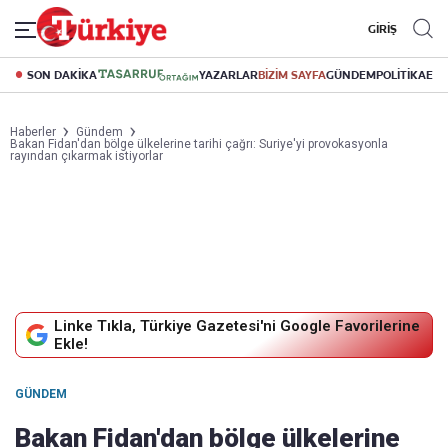
GİRİŞ
SON DAKİKA
YAZARLAR
BİZİM SAYFA
GÜNDEM
POLİTİKA
EK
Haberler
Gündem
Bakan Fidan'dan bölge ülkelerine tarihi çağrı: Suriye'yi provokasyonla
rayından çıkarmak istiyorlar
Linke Tıkla, Türkiye Gazetesi'ni Google Favorilerine
Ekle!
GÜNDEM
Bakan Fidan'dan bölge ülkelerine