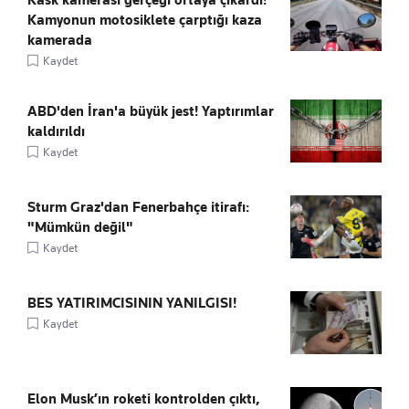
Kask kamerası gerçeği ortaya çıkardı!
Kamyonun motosiklete çarptığı kaza
kamerada
Kaydet
ABD'den İran'a büyük jest! Yaptırımlar
kaldırıldı
Kaydet
Sturm Graz'dan Fenerbahçe itirafı:
"Mümkün değil"
Kaydet
BES YATIRIMCISININ YANILGISI!
Kaydet
Elon Musk’ın roketi kontrolden çıktı,