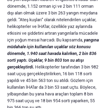
dönemde, 1.152 orman içi ve 2 bin 111 orman
dışı alan olmak üzere 3 bin 263 yangın meydana
geldi. “Ateş kuşları” olarak nitelendirilen uçaklar,
helikopterler ve İHA’lar, özellikle yaz aylarında
etkisini ve şiddetini artıran yangınlarla mücadele
için yoğun mesai harcadı. Bu kapsamda,
yangına
müdahale için kullanılan uçaklar söz konusu
dönemde, 1.940 saat havada kalırken, 2 bin 836
sorti yaptı. Uçaklar, 9 bin 803 ton su atışı
gerçekleştirdi.
Helikopterler tarafından 3 bin 982
saat uçuş gerçekleştirilirken, 16 bin 118 sorti
yapıldı ve 45 bin 563 ton su atıldı. Gözlem için
kullanılan İHA’lar da 3 bin 53 saat uçtu. Böylece,
yılbaşından bu yana hava araçları toplam 8 bin
975 saat uçuş ve 18 bin 954 sorti yaparken, 55
bin 366 ton su attı.