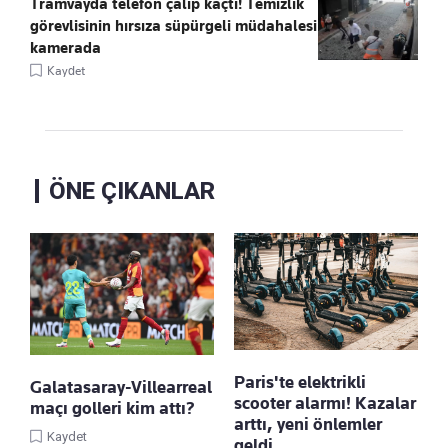
Tramvayda telefon çalıp kaçtı! Temizlik
görevlisinin hırsıza süpürgeli müdahalesi
kamerada
Kaydet
ÖNE ÇIKANLAR
Paris'te elektrikli
Galatasaray-Villearreal
scooter alarmı! Kazalar
maçı golleri kim attı?
arttı, yeni önlemler
Kaydet
geldi