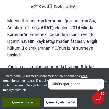
a-
|
+A
Özetle
Kaydet
Mersin İl Jandarma Komutanlığı Jandarma Suç
Araştırma Timi
(JASAT)
ekipleri, 2014 yılında
Karaman'ın Ermenek ilçesinde yaşanan ve 18
işçinin hayatını kaybettiği maden faciasıyla ilgili
hükümlü olarak aranan Y.Ö.'nün izini sürmeye
başladı.
Yapılan çalışmalar sonucunda firarinin
Silifke
ilçesinde bulunduğu
belirlendi. Ekipler,
×
Günün spor, gündem ve
Sizlere daha iyi hizmet sunabilmek adına sitemizde
çerez
ekonomi gelişmelerini analiz
yürüttükleri araştırmalarla Y.Ö.'nün bulunduğu
konumlandırmaktayız. Kişisel verileriniz, KVKK ve GDPR kapsamında
edin
|
toplanıp işlenir. Detaylı bilgi almak için
Aydınlatma Metnimizi
adresi tespit etti.
📰
Son 30 güne ait haberleri, spor gelişmelerini veya yazar yazılarını sorgulayabilirsiniz.
inceleyebilirsiniz.
8 YIL SONRA YAKALANDI
Tüm Çerezleri Kabul Et
Çerez Ayarlarına Git