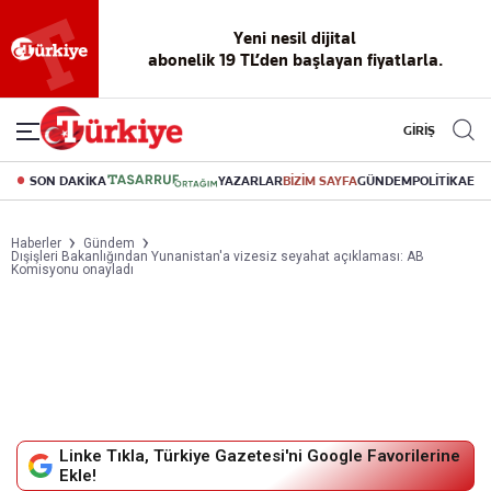
Yeni nesil dijital
abonelik 19 TL’den başlayan fiyatlarla.
GİRİŞ
SON DAKİKA
YAZARLAR
BİZİM SAYFA
GÜNDEM
POLİTİKA
EK
Haberler
Gündem
Dışişleri Bakanlığından Yunanistan'a vizesiz seyahat açıklaması: AB
Komisyonu onayladı
Linke Tıkla, Türkiye Gazetesi'ni Google Favorilerine
Ekle!