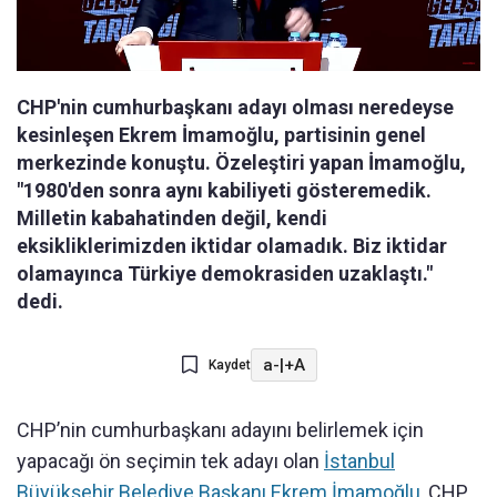
CHP'nin cumhurbaşkanı adayı olması neredeyse
kesinleşen Ekrem İmamoğlu, partisinin genel
merkezinde konuştu. Özeleştiri yapan İmamoğlu,
"1980'den sonra aynı kabiliyeti gösteremedik.
Milletin kabahatinden değil, kendi
eksikliklerimizden iktidar olamadık. Biz iktidar
olamayınca Türkiye demokrasiden uzaklaştı."
dedi.
a-
|
+A
Kaydet
CHP’nin cumhurbaşkanı adayını belirlemek için
yapacağı ön seçimin tek adayı olan
İstanbul
Büyükşehir Belediye Başkanı Ekrem İmamoğlu
, CHP