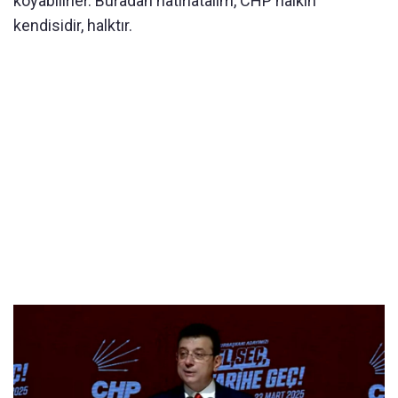
koyabilirler. Buradan hatırlatalım, CHP halkın
kendisidir, halktır.