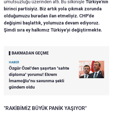
umutsuzluğu üzerinden attı. Bu silkinişle
Türkiye'nin
birinci partisiyiz. Biz artık yola çıkmak zorunda
olduğumuzu buradan ilan etmeliyiz. CHP'de
değişimi başlattık, yolumuza devam ediyoruz.
Şimdi sıra ey halkımız Türkiye'yi değiştirmekte.
BAKMADAN GEÇME
HABER
Özgür Özel'den şaşırtan 'sahte
diploma' yorumu! Ekrem
İmamoğlu'nu savunma şekli
gündem oldu
"RAKİBİMİZ BÜYÜK PANİK YAŞIYOR"