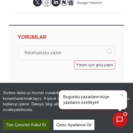
YORUMLAR
Yorum için giriş yapın
Sizlere daha iyi hizmet sunabilmek adına sitemizde
çerez
×
Bugünkü yazarların köşe
konumlandırmaktayız. Kişisel verileriniz, KVKK ve GDPR kapsamında
yazılarını özetleyin!
toplanıp işlenir. Detaylı bilgi almak için
Aydınlatma Metnimizi
📰
Son 30 güne ait haberleri, spor gelişmelerini veya yazar yazılarını sorgulayabilirsiniz.
inceleyebilirsiniz.
GÖZDEN KAÇMASIN
Tüm Çerezleri Kabul Et
Çerez Ayarlarına Git
110 milyar dolarlık satış onaylandı! Dev