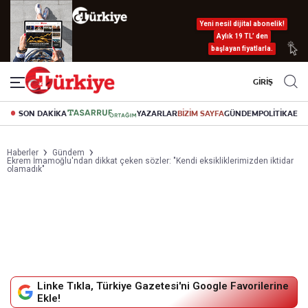
Yeni nesil dijital abonelik!
Aylık 19 TL’ den
başlayan fiyatlarla.
GİRİŞ
SON DAKİKA
YAZARLAR
BİZİM SAYFA
GÜNDEM
POLİTİKA
EK
Haberler
Gündem
Ekrem İmamoğlu'ndan dikkat çeken sözler: "Kendi eksikliklerimizden iktidar
olamadık"
Linke Tıkla, Türkiye Gazetesi'ni Google Favorilerine
Ekle!