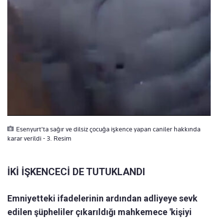
Esenyurt'ta sağır ve dilsiz çocuğa işkence yapan caniler hakkında
karar verildi - 3. Resim
İKİ İŞKENCECİ DE TUTUKLANDI
Emniyetteki ifadelerinin ardından adliyeye sevk
edilen şüpheliler çıkarıldığı mahkemece 'kişiyi