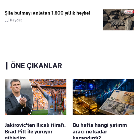
Şifa bulmayı anlatan 1.800 yıllık heykel
Kaydet
ÖNE ÇIKANLAR
Jakirovic'ten Ilıcalı itirafı:
Bu hafta hangi yatırım
Brad Pitt ile yürüyor
aracı ne kadar
gibiydim
kazandırdı?