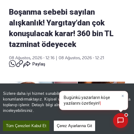
Boşanma sebebi sayılan
alışkanlık! Yargıtay’dan çok
konuşulacak karar! 360 bin TL
tazminat ödeyecek
08 Ağustos, 2026 - 12:16
|
08 Ağustos, 2026 - 12:21
Paylaş
Sizlere daha iyi hizmet sunabilmek adına sitemizde
çerez
×
Bugünkü yazarların köşe
konumlandırmaktayız. Kişisel verileriniz, KVKK ve GDPR kapsamında
yazıların
|
toplanıp işlenir. Detaylı bilgi almak için
Aydınlatma Metnimizi
📰
Son 30 güne ait haberleri, spor gelişmelerini veya yazar yazılarını sorgulayabilirsiniz.
inceleyebilirsiniz.
Tüm Çerezleri Kabul Et
Çerez Ayarlarına Git