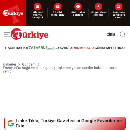
Reklamsız
56 yıllık
Akıllı haber
Eski gazeteleri
Yazarlarla
okuma
dijital arşiv
asistanı
indirme
canlı soru
deneyimi
cevap
GİRİŞ
SON DAKİKA
YAZARLAR
BİZİM SAYFA
GÜNDEM
POLİTİKA
EK
Haberler
Gündem
Esenyurt'ta sağır ve dilsiz çocuğa işkence yapan caniler hakkında karar
verildi
Linke Tıkla, Türkiye Gazetesi'ni Google Favorilerine
Ekle!