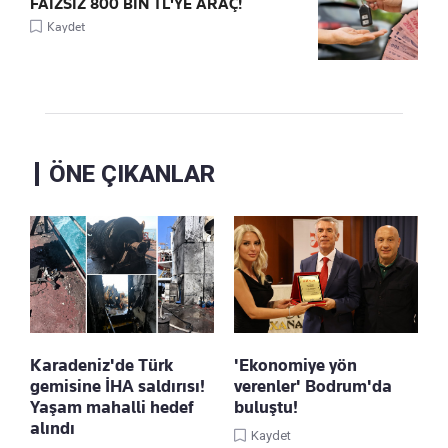
FAİZSİZ 800 BİN TL'YE ARAÇ!
Kaydet
ÖNE ÇIKANLAR
Karadeniz'de Türk
'Ekonomiye yön
gemisine İHA saldırısı!
verenler' Bodrum'da
Yaşam mahalli hedef
buluştu!
alındı
Kaydet