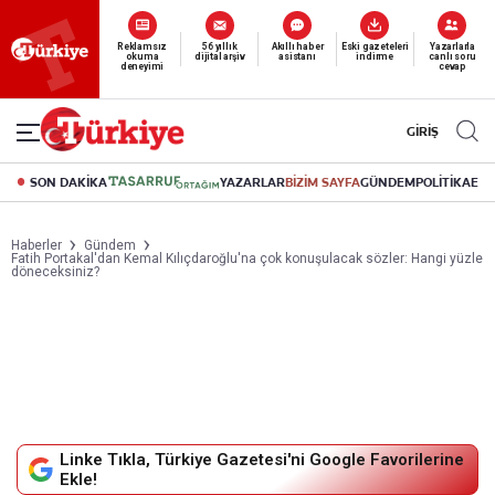
Reklamsız
56 yıllık
Akıllı haber
Eski gazeteleri
Yazarlarla
okuma
dijital arşiv
asistanı
indirme
canlı soru
deneyimi
cevap
GİRİŞ
SON DAKİKA
YAZARLAR
BİZİM SAYFA
GÜNDEM
POLİTİKA
EK
Haberler
Gündem
Fatih Portakal'dan Kemal Kılıçdaroğlu'na çok konuşulacak sözler: Hangi yüzle
döneceksiniz?
Linke Tıkla, Türkiye Gazetesi'ni Google Favorilerine
Ekle!