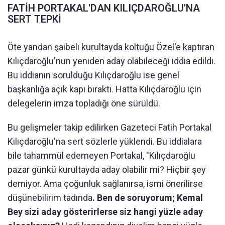
FATİH PORTAKAL'DAN KILIÇDAROĞLU'NA
SERT TEPKİ
Öte yandan şaibeli kurultayda koltuğu Özel'e kaptıran
Kılıçdaroğlu'nun yeniden aday olabileceği iddia edildi.
Bu iddianın sorulduğu Kılıçdaroğlu ise genel
başkanlığa açık kapı bıraktı. Hatta Kılıçdaroğlu için
delegelerin imza topladığı öne sürüldü.
Bu gelişmeler takip edilirken Gazeteci Fatih Portakal
Kılıçdaroğlu'na sert sözlerle yüklendi. Bu iddialara
bile tahammül edemeyen Portakal, "Kılıçdaroğlu
pazar günkü kurultayda aday olabilir mi? Hiçbir şey
demiyor. Ama çoğunluk sağlanırsa, ismi önerilirse
düşünebilirim tadında
. Ben de soruyorum; Kemal
Bey sizi aday gösterirlerse siz hangi yüzle aday