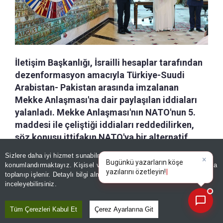
İletişim Başkanlığı, İsrailli hesaplar tarafından
dezenformasyon amacıyla Türkiye-Suudi
Arabistan- Pakistan arasında imzalanan
Mekke Anlaşması'na dair paylaşılan iddiaları
yalanladı. Mekke Anlaşması'nın NATO'nun 5.
maddesi ile çeliştiği iddiaları reddedilirken,
söz konusu ittifakın NATO'ya bir alternatif
olmadığı vurgulandı.
Sizlere daha iyi hizmet sunabilmek adına sitemizde
çerez
×
Bugünkü yazarların köşe
konumlandırmaktayız. Kişisel verileriniz, KVKK ve GDPR kapsamında
yazılarını özetleyin!
|
toplanıp işlenir. Detaylı bilgi almak için
Aydınlatma Metnimizi
a-
|
+A
Özetle
Dinle
Kaydet
📰
Son 30 güne ait haberleri, spor gelişmelerini veya yazar yazılarını sorgulayabilirsiniz.
inceleyebilirsiniz.
Cumhurbaşkanlığı İletişim
Tüm Çerezleri Kabul Et
Çerez Ayarlarına Git
Başkanlığı, İsrailli hesaplar