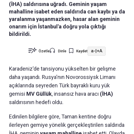
(İHA) saldırısına uğradı. Geminin yaşam
mahalline isabet eden saldırıda can kaybı ya da
yaralanma yaşanmazken, hasar alan geminin
onarım için İstanbul'a doğru yola çıktığı
bildirildi.
a-
|
+A
Özetle
Dinle
Kaydet
Karadeniz'de tansiyonu yükselten bir gelişme
daha yaşandı. Rusya'nın Novorossiysk Limanı
açıklarında seyreden Türk bayraklı kuru yük
gemisi
MV Güllük
, insansız hava aracı
(İHA)
saldırısının hedefi oldu.
Edinilen bilgilere göre, Taman kentine doğru
ilerleyen gemiye yönelik gerçekleştirilen saldırıda
İHA, geminin
yaşam mahalline
isabet etti. Olayda