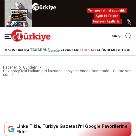
Yeni nesil dijital abonelik!
Aylık 19 TL’ den
başlayan fiyatlarla.
GİRİŞ
SON DAKİKA
YAZARLAR
BİZİM SAYFA
GÜNDEM
POLİTİKA
EK
Haberler
Gündem
Gaziantep'teki katliam gibi kazadan saniyeler öncesi kamerada... Ölüme son
sürat!
Linke Tıkla, Türkiye Gazetesi'ni Google Favorilerine
Ekle!