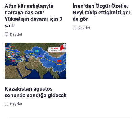
Altın kâr satışlarıyla
İnan'dan Özgür Özel'e:
haftaya başladı!
Neyi takip ettiğimizi gel
Yükselişin devamı için 3
de gör
şart
Kaydet
Kaydet
Kazakistan ağustos
sonunda sandığa gidecek
Kaydet