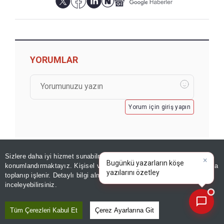
YORUMLAR
Yorum için giriş yapın
Sizlere daha iyi hizmet sunabilmek adına sitemizde
çerez
×
Bugünkü yazarların köşe
konumlandırmaktayız. Kişisel verileriniz, KVKK ve GDPR kapsamında
yazılarını özetleyin!
toplanıp işlenir. Detaylı bilgi almak için
Aydınlatma Metnimizi
📰
Son 30 güne ait haberleri, spor gelişmelerini veya yazar yazılarını sorgulayabilirsiniz.
inceleyebilirsiniz.
GÖZDEN KAÇMASIN
Tüm Çerezleri Kabul Et
Çerez Ayarlarına Git
Altındaki yükseliş kalıcı değil... İslam