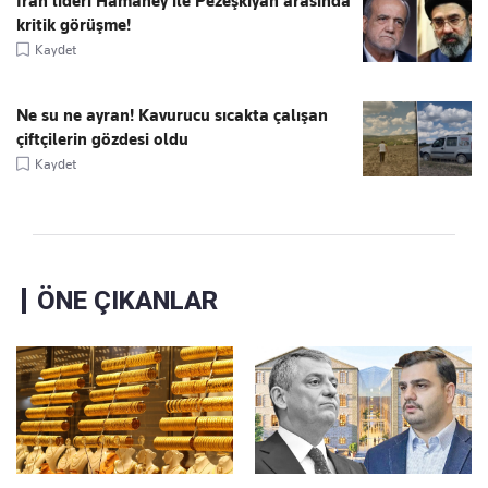
İran lideri Hamaney ile Pezeşkiyan arasında
kritik görüşme!
Kaydet
Ne su ne ayran! Kavurucu sıcakta çalışan
çiftçilerin gözdesi oldu
Kaydet
ÖNE ÇIKANLAR