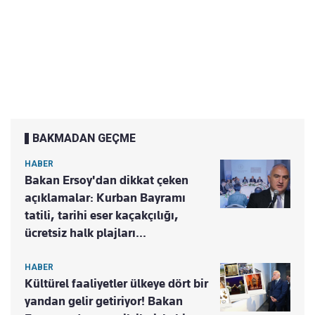
BAKMADAN GEÇME
HABER
Bakan Ersoy'dan dikkat çeken
açıklamalar: Kurban Bayramı
tatili, tarihi eser kaçakçılığı,
ücretsiz halk plajları...
HABER
Kültürel faaliyetler ülkeye dört bir
yandan gelir getiriyor! Bakan