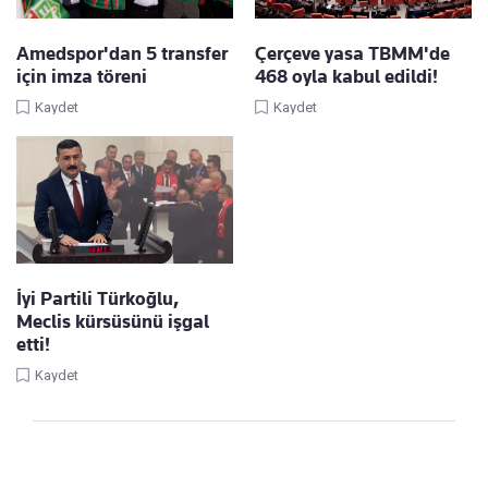
Amedspor'dan 5 transfer
Çerçeve yasa TBMM'de
için imza töreni
468 oyla kabul edildi!
Kaydet
Kaydet
İyi Partili Türkoğlu,
Meclis kürsüsünü işgal
etti!
Kaydet