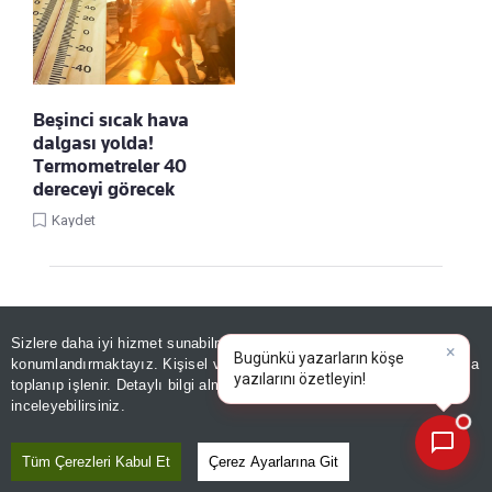
Beşinci sıcak hava
dalgası yolda!
Termometreler 40
dereceyi görecek
Kaydet
Sizlere daha iyi hizmet sunabilmek adına sitemizde
çerez
konumlandırmaktayız. Kişisel verileriniz, KVKK ve GDPR kapsamında
×
Bugünkü yazarların köş
|
toplanıp işlenir. Detaylı bilgi almak için
Aydınlatma Metnimizi
📰
Son 30 güne ait haberleri, spor gelişmelerini veya yazar yazılarını sorgulayabilirsiniz.
inceleyebilirsiniz.
Linke Tıkla, Türkiye Gazetesi'ni Google
Tüm Çerezleri Kabul Et
Çerez Ayarlarına Git
Favorilerine Ekle!