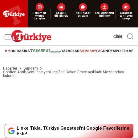
Yeni nesil dijital
abonelik 19 TL’den başlayan fiyatlarla.
GİRİŞ
SON DAKİKA
YAZARLAR
BİZİM SAYFA
GÜNDEM
POLİTİKA
EK
Haberler
Gündem
Gordion Antik Kenti'nde yeni keşifler! Bakan Ersoy açıkladı: Mezar odası
bulundu
Linke Tıkla, Türkiye Gazetesi'ni Google Favorilerine
Ekle!