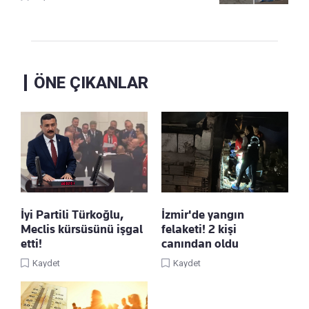
ÖNE ÇIKANLAR
İyi Partili Türkoğlu,
İzmir'de yangın
Meclis kürsüsünü işgal
felaketi! 2 kişi
etti!
canından oldu
Kaydet
Kaydet