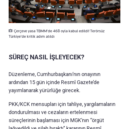
Çerçeve yasa TBMM'de 468 oyla kabul edildi! Terörsüz
Türkiye'de kritik adım atıldı
SÜREÇ NASIL İŞLEYECEK?
Düzenleme, Cumhurbaşkanı’nın onayının
ardından 15 gün içinde Resmî Gazete’de
yayımlanarak yürürlüğe girecek.
PKK/KCK mensupları için tahliye, yargılamaların
dondurulması ve cezaların ertelenmesi
süreçlerinin başlaması için MGK’nın “örgüt
lağvedildi ve silah bıraktı” kararının Resmî