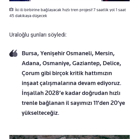
İki ili birbirine bağlayacak hızlı tren projesi! 7 saatlik yol 1 saat
45 dakikaya düşecek
Uraloğlu şunları söyledi:
Bursa, Yenişehir Osmaneli, Mersin,
Adana, Osmaniye, Gaziantep, Delice,
Çorum gibi birçok kritik hattımızın
inşaat çalışmalarına devam ediyoruz.
İnşallah 2028’e kadar doğrudan hızlı
trenle bağlanan il sayımızı 11’den 20’ye
yükselteceğiz.