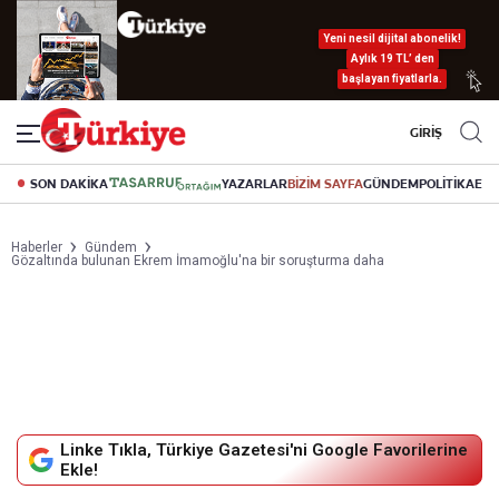
Yeni nesil dijital abonelik!
Aylık 19 TL’ den
başlayan fiyatlarla.
GİRİŞ
SON DAKİKA
YAZARLAR
BİZİM SAYFA
GÜNDEM
POLİTİKA
EK
Haberler
Gündem
Gözaltında bulunan Ekrem İmamoğlu'na bir soruşturma daha
Linke Tıkla, Türkiye Gazetesi'ni Google Favorilerine
Ekle!