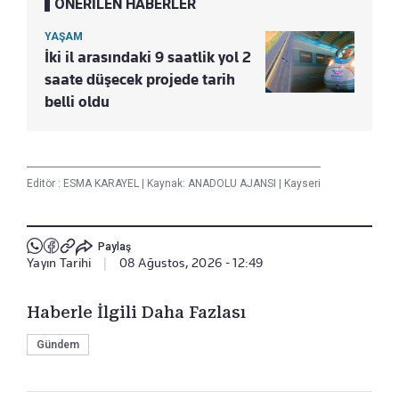
ÖNERİLEN HABERLER
YAŞAM
İki il arasındaki 9 saatlik yol 2
saate düşecek projede tarih
belli oldu
Editör :
ESMA KARAYEL
|
Kaynak: ANADOLU AJANSI
|
Kayseri
Paylaş
Yayın Tarihi
|
08 Ağustos, 2026 - 12:49
Haberle İlgili Daha Fazlası
Gündem