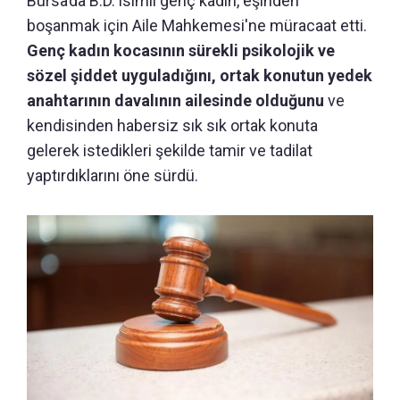
Bursa’da B.D. isimli genç kadın, eşinden
boşanmak için Aile Mahkemesi'ne müracaat etti.
Genç kadın kocasının sürekli psikolojik ve
sözel şiddet uyguladığını, ortak konutun yedek
anahtarının davalının ailesinde olduğunu
ve
kendisinden habersiz sık sık ortak konuta
gelerek istedikleri şekilde tamir ve tadilat
yaptırdıklarını öne sürdü.