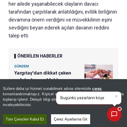
her ailede yaşanabilecek olayların davacı
tarafından çarpıtılarak anlatıldığını, evlilik birliğinin
devamına önem verdiğini ve müvekkilinin eşini
sevdiğini beyan ederek açılan davanın reddini
talep etti.
ÖNERİLEN HABERLER
GÜNDEM
Yargıtay'dan dikkat çeken
nafaka kararı: Mahkeme
hükmü bozuldu
Sizlere daha iyi hizmet sunabilmek adına sitemizde
çerez
×
Bugünkü yazarların köşe
konumlandırmaktayız. Kişisel verileriniz, KVKK ve GDPR kapsamında
yazılarını özetleyin!
|
toplanıp işlenir. Detaylı bilgi almak için
Aydınlatma Metnimizi
📰
Son 30 güne ait haberleri, spor gelişmelerini veya yazar yazılarını sorgulayabilirsiniz.
inceleyebilirsiniz.
ERKEK TAM KUSURLU
Tüm Çerezleri Kabul Et
Çerez Ayarlarına Git
Aile Mahkemesi, erkeğin kişisel temizliğine