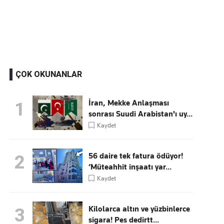
Kaçırmayın
Ücretsiz üye olun, gündemi şekillendiren gelişmeleri önce siz duyun
ÇOK OKUNANLAR
İran, Mekke Anlaşması
1
sonrası Suudi Arabistan'ı uy...
Kaydet
56 daire tek fatura ödüyor!
2
‘Müteahhit inşaatı yar...
Kaydet
Kilolarca altın ve yüzbinlerce
3
sigara! Pes dedirtt...