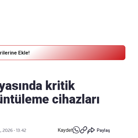
Haber Verin
Editör masamıza bilgi ve materyal göndermek için
tıklayın
ilerine Ekle!
yasında kritik
üntüleme cihazları
Kaydet
, 2026 - 13:42
Paylaş