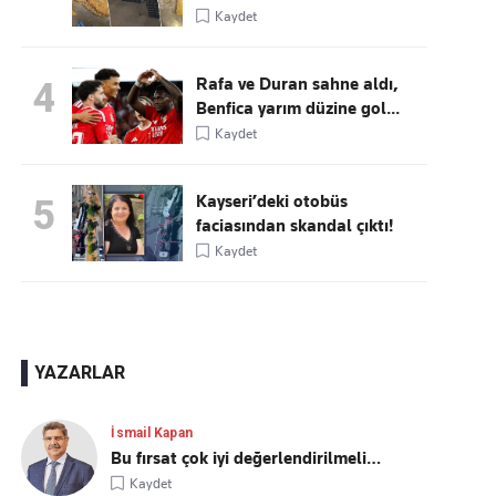
Kaydet
Rafa ve Duran sahne aldı,
4
Benfica yarım düzine gol...
Kaydet
Kayseri’deki otobüs
5
faciasından skandal çıktı!
Kaydet
YAZARLAR
İsmail Kapan
Bu fırsat çok iyi değerlendirilmeli…
Kaydet