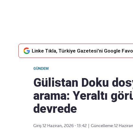
Takip Edin
Favori mecralarınızda haber akışımıza ulaşın
Linke Tıkla, Türkiye Gazetesi'ni Google Favor
GÜNDEM
Gülistan Doku dos
arama: Yeraltı gör
devrede
Giriş:
12 Haziran, 2026 - 13:42
|
Güncelleme:
12 Haziran