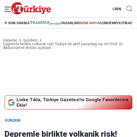
GİRİŞ
SON DAKİKA
YAZARLAR
BİZİM SAYFA
GÜNDEM
POLİTİKA
EK
Haberler
Gündem
Depremle birlikte volkanik risk! Türkiye'de aktif yanardağ var mı? Prof. Dr.
Abdussamet Arslan açıkladı
Linke Tıkla, Türkiye Gazetesi'ni Google Favorilerine
Ekle!
GÜNDEM
Depremle birlikte volkanik risk!