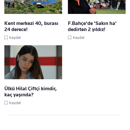
Kent merkezi 40, burası
F.Bahçe'de 'Sakın ha'
24 derece!
dedirten 2 yıldız!
Kaydet
Kaydet
Ülkü Hilal Çiftçi kimdir,
kaç yaşında?
Kaydet