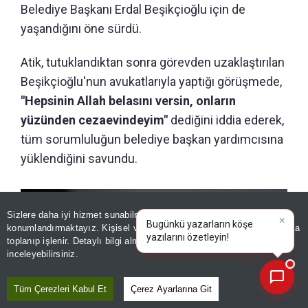
Belediye Başkanı Erdal Beşikçioğlu için de
yaşandığını öne sürdü.
Atik, tutuklandıktan sonra görevden uzaklaştırılan
Beşikçioğlu'nun avukatlarıyla yaptığı görüşmede,
"Hepsinin Allah belasını versin, onların
yüzünden cezaevindeyim"
dediğini iddia ederek,
tüm sorumluluğun belediye başkan yardımcısına
yüklendiğini savundu.
Sizlere daha iyi hizmet sunabilmek adına sitemizde
çerez
×
Bugünkü yazarların köşe
konumlandırmaktayız. Kişisel verileriniz, KVKK ve GDPR kapsamında
yazıla
toplanıp işlenir. Detaylı bilgi almak için
Aydınlatma Metnimizi
📰
Son 30 güne ait haberleri, spor gelişmelerini veya yazar yazılarını sorgulayabilirsiniz.
inceleyebilirsiniz.
Tüm Çerezleri Kabul Et
Çerez Ayarlarına Git