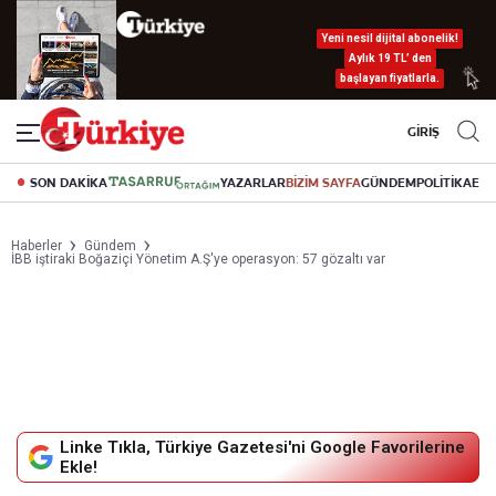
Yeni nesil dijital abonelik!
Aylık 19 TL’ den
başlayan fiyatlarla.
GİRİŞ
SON DAKİKA
YAZARLAR
BİZİM SAYFA
GÜNDEM
POLİTİKA
EK
Haberler
Gündem
İBB iştiraki Boğaziçi Yönetim A.Ş'ye operasyon: 57 gözaltı var
Linke Tıkla, Türkiye Gazetesi'ni Google Favorilerine
Ekle!