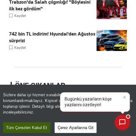
Trabzon'da Salah çılgınlığı! "Böylesini
ilk kez gördüm"
Kaydet
742 bin TL indirim! Hyundai'den Ağustos
sürprizi
Kaydet
ÖNE ÇIKANLAR
Sizlere daha iyi hizmet sunabilmek adına sitemizde
çerez
×
Bugünkü yazarların köşe
konumlandırmaktayız. Kişisel verileriniz, KVKK ve GDPR kapsamında
yazılarını öze
|
toplanıp işlenir. Detaylı bilgi almak için
Aydınlatma Metnimizi
📰
Son 30 güne ait haberleri, spor gelişmelerini veya yazar yazılarını sorgulayabilirsiniz.
inceleyebilirsiniz.
Tüm Çerezleri Kabul Et
Çerez Ayarlarına Git