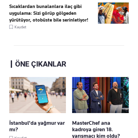
Sıcaklardan bunalanlara ilaç gibi
uygulama: Sizi görüp gölgeden
yürütüyor, otobüste bile serinletiyor!
Kaydet
ÖNE ÇIKANLAR
İstanbul'da yağmur var
MasterChef ana
mı?
kadroya giren 18.
yarışmacı kim oldu?