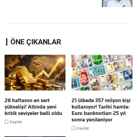
ÖNE ÇIKANLAR
28 haftanın en sert
21 ülkede 357 milyon kişi
yükselişi! Altında yeni
kullanıyor! Tarihi hamle:
kritik seviyeler belli oldu
Euro banknotları 25 yıl
sonra yenileniyor
Kaydet
Kaydet