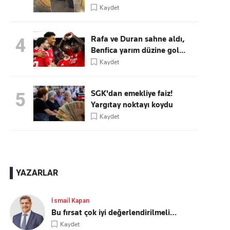
Kaydet
Rafa ve Duran sahne aldı,
4
Benfica yarım düzine gol...
Kaydet
SGK'dan emekliye faiz!
5
Yargıtay noktayı koydu
Kaydet
YAZARLAR
İsmail Kapan
Bu fırsat çok iyi değerlendirilmeli…
Kaydet