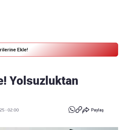
Haber Verin
Editör masamıza bilgi ve materyal göndermek için
tıklayın
ilerine Ekle!
e! Yolsuzluktan
25 - 02:00
Paylaş