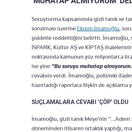
‘MUHATAP ALMIYORUM’ DE
Soruşturma kapsamında gizli tanık ve tan
sorulması üzerine
Ekrem İmamoğlu
, sor
şiddetle reddettiğini belirtti. İmamoğlu,
İSPARK, Kültür AŞ ve KİPTAŞ ihalelerinin 
noktasında kamunun yüz milyonlarca lira
ise yine
“Bu soruyu muhatap almıyorum. 
cevabını verdi. İmamoğlu, polisteki ifad
hazırladığı raporlara ilişkin de açıklama
SUÇLAMALARA CEVABI ‘ÇÖP’ OLDU
İmamoğlu, gizli tanık Meşe’nin “…Adem 
döneminden itibaren ortaklık yaptığı, mal 