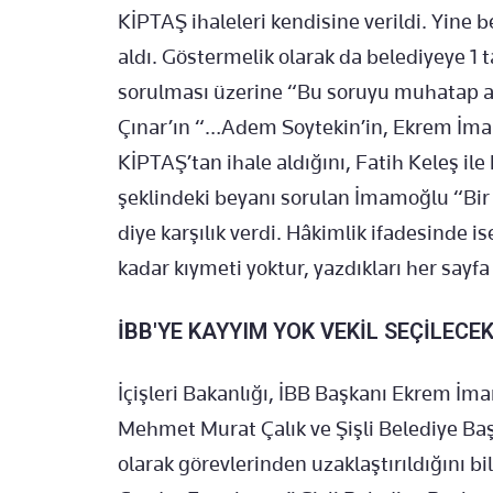
KİPTAŞ ihaleleri kendisine verildi. Yine b
aldı. Göstermelik olarak da belediyeye 1 t
sorulması üzerine “Bu soruyu muhatap al
Çınar’ın “…Adem Soytekin’in, Ekrem İma
KİPTAŞ’tan ihale aldığını, Fatih Keleş il
şeklindeki beyanı sorulan İmamoğlu “Bir
diye karşılık verdi. Hâkimlik ifadesinde
kadar kıymeti yoktur, yazdıkları her sayf
İBB'YE KAYYIM YOK VEKİL SEÇİLECE
İçişleri Bakanlığı, İBB Başkanı Ekrem İm
Mehmet Murat Çalık ve Şişli Belediye Ba
olarak görevlerinden uzaklaştırıldığını bi