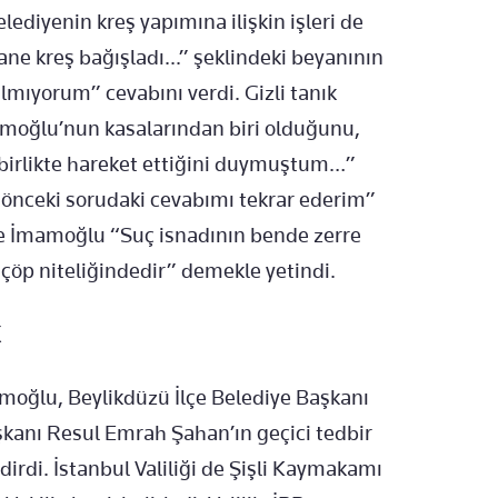
elediyenin kreş yapımına ilişkin işleri de
ane kreş bağışladı...” şeklindeki beyanının
mıyorum” cevabını verdi. Gizli tanık
moğlu’nun kasalarından biri olduğunu,
e birlikte hareket ettiğini duymuştum…”
 önceki sorudaki cevabımı tekrar ederim”
 ise İmamoğlu “Suç isnadının bende zerre
a çöp niteliğindedir” demekle yetindi.
K
amoğlu, Beylikdüzü İlçe Belediye Başkanı
şkanı Resul Emrah Şahan’ın geçici tedbir
ldirdi. İstanbul Valiliği de Şişli Kaymakamı