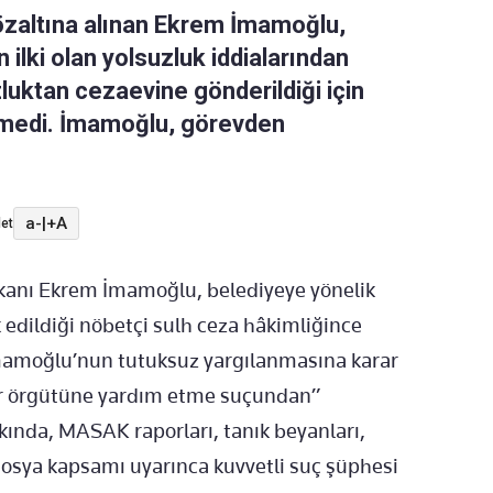
özaltına alınan Ekrem İmamoğlu,
 ilki olan yolsuzluk iddialarından
luktan cezaevine gönderildiği için
lmedi. İmamoğlu, görevden
a-
|
+A
et
şkanı Ekrem İmamoğlu, belediyeye yönelik
edildiği nöbetçi sulh ceza hâkimliğince
İmamoğlu’nun tutuksuz yargılanmasına karar
erör örgütüne yardım etme suçundan”
ında, MASAK raporları, tanık beyanları,
 dosya kapsamı uyarınca kuvvetli suç şüphesi