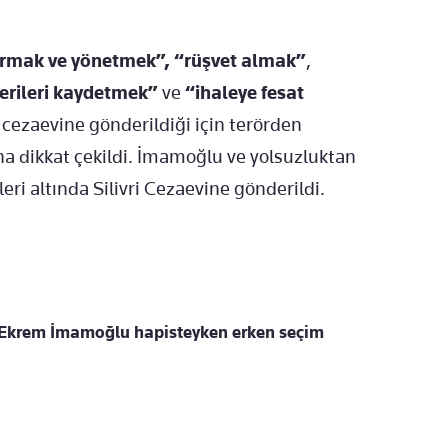
urmak ve yönetmek”, “rüşvet almak”
,
verileri kaydetmek”
ve
“ihaleye fesat
n cezaevine gönderildiği için terörden
na dikkat çekildi. İmamoğlu ve yolsuzluktan
eri altında Silivri Cezaevine gönderildi.
Ekrem İmamoğlu hapisteyken erken seçim