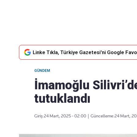
Takip Edin
Favori mecralarınızda haber akışımıza ulaşın
Linke Tıkla, Türkiye Gazetesi'ni Google Favor
GÜNDEM
İmamoğlu Silivri’d
tutuklandı
Giriş:
24 Mart, 2025 - 02:00
|
Güncelleme:
24 Mart, 20