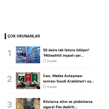
Kaçırmayın
Ücretsiz üye olun, gündemi şekillendiren gelişmeleri önce siz duyun
ÇOK OKUNANLAR
56 daire tek fatura ödüyor!
1
‘Müteahhit inşaatı yar...
Kaydet
İran, Mekke Anlaşması
2
sonrası Suudi Arabistan'ı uy...
Kaydet
Kilolarca altın ve yüzbinlerce
3
sigara! Pes dedirtt...