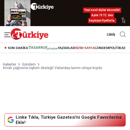
Yeni nesil dijital abonelik!
Aylık 19 TL’ den
başlayan fiyatlarla.
GİRİŞ
SON DAKİKA
YAZARLAR
BİZİM SAYFA
GÜNDEM
POLİTİKA
EK
Haberler
Gündem
İmralı çağrısına toplum desteği! Vatandaş tavrını ortaya koydu
Linke Tıkla, Türkiye Gazetesi'ni Google Favorilerine
Ekle!