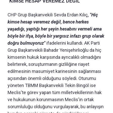
"KİMSE HESAP VEREMEZ DEĞİL"
CHP Grup Başkanvekili Sevda Erdan Kılıç
, "Hiç
kimse hesap veremez değil, bence herkes
yaşadığı, yaptığı her şeyin hesabını vermeli ama
böyle bir ifşa, böyle bir yargısız infazı grup olarak
doğru bulmuyoruz"
ifadelerini kullandı. AK Parti
Grup Başkanvekili Bahadır Yenişehirlioğlu da hiç
kimsenin hukuk karşısında ayrıcalıklı olmadığını
belirterek, soruşturmanın gizliliğine riayet
edilmesinin masumiyet karinesinin sağlanması
açısından önemli olduğunu söyledi. Oturumu
yöneten TBMM Başkanvekili Tekin Bingöl ise
Meclis'te görev yapan tüm milletvekillerinin hak
ve hukukunun korunmasının Meclis'in ortak
sorumluluğu olduğunu vurgulayarak, bu anlayışın