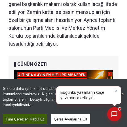
genel başkanlık makamı olarak kullanılacağı ifade
ediliyor. Zemin katta ise basın mensupları için
özel bir çalışma alanı hazırlanıyor. Ayrıca toplantı
salonunun Parti Meclisi ve Merkez Yönetim
Kurulu toplantılarında kullanılacak şekilde
tasarlandığı belirtiliyor.
GÜNÜN ÖZETİ
Sizlere daha iyi hizmet sunabilmek adına sitemizde
çerez
×
Bugünkü yazarların köşe
konumlandırmaktayız. Kişisel verileriniz, KVKK ve GDPR kapsamında
yazılarını özetleyin!
|
toplanıp işlenir. Detaylı bilgi almak için
Aydınlatma Metnimizi
📰
Son 30 güne ait haberleri, spor gelişmelerini veya yazar yazılarını sorgulayabilirsiniz.
inceleyebilirsiniz.
Tüm Çerezleri Kabul Et
Çerez Ayarlarına Git