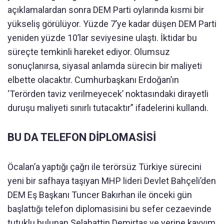
açıklamalardan sonra DEM Parti oylarında kısmi bir
yükseliş görülüyor. Yüzde 7’ye kadar düşen DEM Parti
yeniden yüzde 10’lar seviyesine ulaştı. İktidar bu
süreçte temkinli hareket ediyor. Olumsuz
sonuçlanırsa, siyasal anlamda sürecin bir maliyeti
elbette olacaktır. Cumhurbaşkanı Erdoğan’ın
‘Terörden taviz verilmeyecek’ noktasındaki dirayetli
duruşu maliyeti sınırlı tutacaktır” ifadelerini kullandı.
BU DA TELEFON DİPLOMASİSİ
Öcalan’a yaptığı çağrı ile terörsüz Türkiye sürecini
yeni bir safhaya taşıyan MHP lideri Devlet Bahçeli’den
DEM Eş Başkanı Tuncer Bakırhan ile önceki gün
başlattığı telefon diplomasisini bu sefer cezaevinde
tutuklu bulunan Selahattin Demirtaş ve yerine kayyım