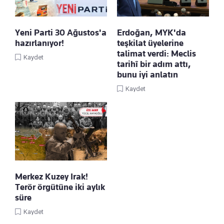
Yeni Parti 30 Ağustos'a
Erdoğan, MYK'da
hazırlanıyor!
teşkilat üyelerine
talimat verdi: Meclis
Kaydet
tarihî bir adım attı,
bunu iyi anlatın
Kaydet
Merkez Kuzey Irak!
Terör örgütüne iki aylık
süre
Kaydet