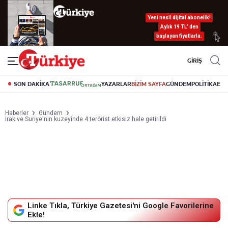
Yeni nesil dijital abonelik!
Aylık 19 TL’ den
başlayan fiyatlarla.
GİRİŞ
SON DAKİKA
YAZARLAR
BİZİM SAYFA
GÜNDEM
POLİTİKA
EK
Haberler
Gündem
Irak ve Suriye'nin kuzeyinde 4 terörist etkisiz hale getirildi
Linke Tıkla, Türkiye Gazetesi'ni Google Favorilerine
Ekle!