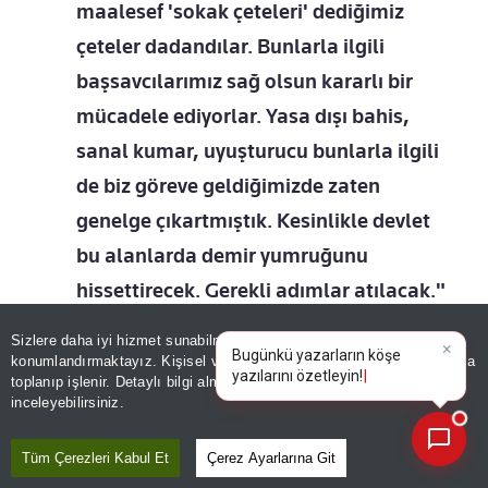
maalesef 'sokak çeteleri' dediğimiz
çeteler dadandılar. Bunlarla ilgili
başsavcılarımız sağ olsun kararlı bir
mücadele ediyorlar. Yasa dışı bahis,
sanal kumar, uyuşturucu bunlarla ilgili
de biz göreve geldiğimizde zaten
genelge çıkartmıştık. Kesinlikle devlet
bu alanlarda demir yumruğunu
hissettirecek. Gerekli adımlar atılacak."
Sizlere daha iyi hizmet sunabilmek adına sitemizde
çerez
×
Bugünkü yazarların köşe
konumlandırmaktayız. Kişisel verileriniz, KVKK ve GDPR kapsamında
yazıları
|
toplanıp işlenir. Detaylı bilgi almak için
Aydınlatma Metnimizi
Editör :
SEZER DOĞRU
|
Kaynak: ANADOLU AJANSI
📰
Son 30 güne ait haberleri, spor gelişmelerini veya yazar yazılarını sorgulayabilirsiniz.
inceleyebilirsiniz.
Tüm Çerezleri Kabul Et
Çerez Ayarlarına Git
Paylaş
Yayın Tarihi
|
07 Ağustos, 2026 - 22:43