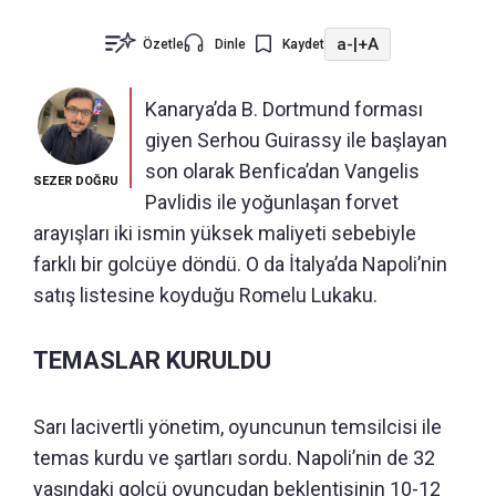
a-
|
+A
Özetle
Dinle
Kaydet
Kanarya’da B. Dortmund forması
giyen Serhou Guirassy ile başlayan
son olarak Benfica’dan Vangelis
SEZER DOĞRU
Pavlidis ile yoğunlaşan forvet
arayışları iki ismin yüksek maliyeti sebebiyle
farklı bir golcüye döndü. O da İtalya’da Napoli’nin
satış listesine koyduğu Romelu Lukaku.
TEMASLAR KURULDU
Sarı lacivertli yönetim, oyuncunun temsilcisi ile
temas kurdu ve şartları sordu. Napoli’nin de 32
yaşındaki golcü oyuncudan beklentisinin 10-12