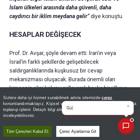
İslam ülkeleri arasında daha güvenli, daha
caydırıcı bir iklim meydana gelir”
diye konuştu.
HESAPLAR DEĞİŞECEK
Prof. Dr. Avşar, şöyle devam etti: İran’ın veya
İsrail’in farklı şekillerde gelişebilecek
saldırganlıklarında kuşkusuz bir cevap
mekanizması oluşacak. Burada önemli olan
kimsenin elini kolunu sallayarak başka bir ülkeye
saldıramamasını sağlamak. Üç ülkenin olayları
Sizlere daha iyi hizmet sunabilmek adına sitemizde
çerez
×
Günün spor, gündem ve
konumlandırmaktayız. Kişisel verileriniz, KVKK ve GDPR kapsamında
değerlendirerek birbirine destek vereceği açık.
ekonomi gelişmelerini a
toplanıp işlenir. Detaylı bilgi almak için
Aydınlatma Metnimizi
📰
Karşı taraf da bir ülkeye saldırırken diğerlerinin
Son 30 güne ait haberleri, spor gelişmelerini veya yazar yazılarını sorgulayabilirsiniz.
inceleyebilirsiniz.
imkân ve kaynaklarıyla vereceği desteği hesaba
katacaktır.
Tüm Çerezleri Kabul Et
Çerez Ayarlarına Git