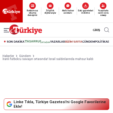
Yeni nesil dijital
abonelik 19 TL’den başlayan fiyatlarla.
GİRİŞ
SON DAKİKA
YAZARLAR
BİZİM SAYFA
GÜNDEM
POLİTİKA
EK
Haberler
Gündem
İranlı futbolcu savaşın ortasında! İsrail saldırılarında mahsur kaldı
Linke Tıkla, Türkiye Gazetesi'ni Google Favorilerine
Ekle!