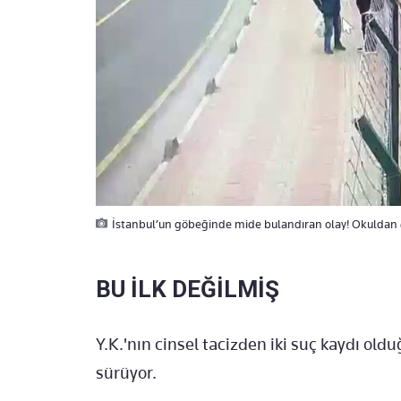
İstanbul’un göbeğinde mide bulandıran olay! Okuldan çı
BU İLK DEĞİLMİŞ
Y.K.'nın cinsel tacizden iki suç kaydı oldu
sürüyor.