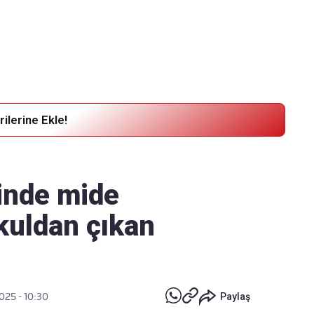
Haber Verin
Editör masamıza bilgi ve materyal
göndermek için
tıklayın
ilerine Ekle!
inde mide
kuldan çıkan
025 - 10:30
Paylaş