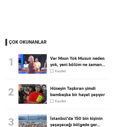
Kaçırmayın
Ücretsiz üye olun, gündemi
şekillendiren gelişmeleri önce siz duyun
ÇOK OKUNANLAR
Var Mısın Yok Musun neden
1
yok, yeni bölüm ne zaman...
Kaydet
Hüseyin Taşkıran şimdi
2
bambaşka bir hayat yaşıyor
Kaydet
İstanbul'da 150 bin kişinin
3
yaşayacağı bölgede ger...