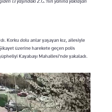
giden 13 yaşındaki Z.G.'nin yanına yaklaşan
dı. Korku dolu anlar yaşayan kız, ailesiyle
 Şikayet üzerine harekete geçen polis
 şüpheliyi Kayabaşı Mahallesi'nde yakaladı.