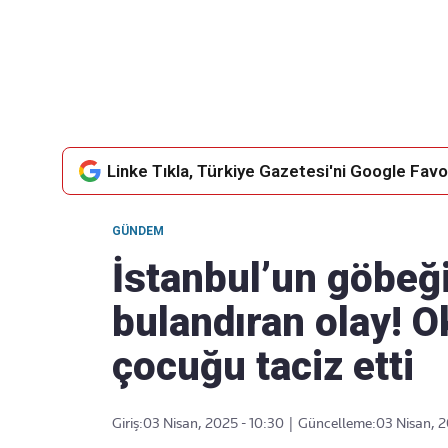
Takip Edin
Favori mecralarınızda haber
akışımıza ulaşın
Linke Tıkla, Türkiye Gazetesi'ni Google Favor
GÜNDEM
İstanbul’un göbeğ
bulandıran olay! O
çocuğu taciz etti
Giriş:
03 Nisan, 2025 - 10:30
|
Güncelleme:
03 Nisan, 2