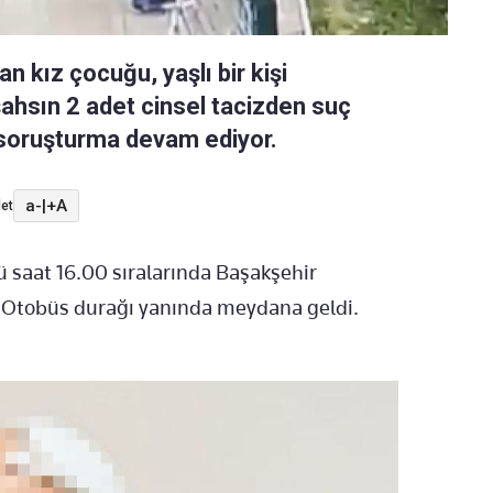
n kız çocuğu, yaşlı bir kişi
şahsın 2 adet cinsel tacizden suç
li soruşturma devam ediyor.
a-
|
+A
et
 saat 16.00 sıralarında Başakşehir
si Otobüs durağı yanında meydana geldi.