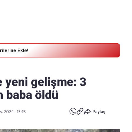
Haber Verin
Editör masamıza bilgi ve materyal
göndermek için
tıklayın
ilerine Ekle!
e yeni gelişme: 3
n baba öldü
, 2024 - 13:15
Paylaş