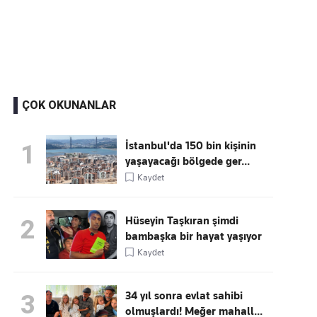
Kaçırmayın
Ücretsiz üye olun, gündemi
şekillendiren gelişmeleri önce siz duyun
ÇOK OKUNANLAR
İstanbul'da 150 bin kişinin
1
yaşayacağı bölgede ger...
Kaydet
Hüseyin Taşkıran şimdi
2
bambaşka bir hayat yaşıyor
Kaydet
34 yıl sonra evlat sahibi
3
olmuşlardı! Meğer mahall...