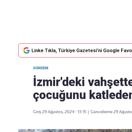
Takip Edin
Favori mecralarınızda haber
akışımıza ulaşın
Linke Tıkla, Türkiye Gazetesi'ni Google Favor
GÜNDEM
İzmir'deki vahşett
çocuğunu katlede
Giriş:
29 Ağustos, 2024 - 13:15
|
Güncelleme:
29 Ağustos