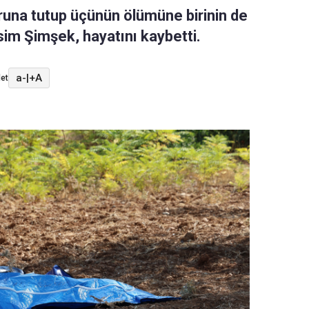
runa tutup üçünün ölümüne birinin de
sim Şimşek, hayatını kaybetti.
a-
|
+A
et