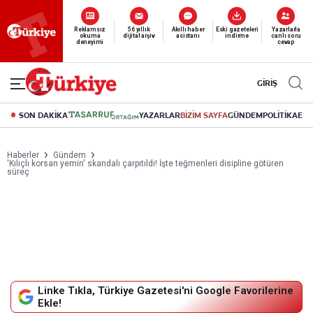
Reklamsız
56 yıllık
Akıllı haber
Eski gazeteleri
Yazarlarla
okuma
dijital arşiv
asistanı
indirme
canlı soru
deneyimi
cevap
GİRİŞ
SON DAKİKA
YAZARLAR
BİZİM SAYFA
GÜNDEM
POLİTİKA
EK
Haberler
Gündem
'Kılıçlı korsan yemin' skandalı çarpıtıldı! İşte teğmenleri disipline götüren
süreç
Linke Tıkla, Türkiye Gazetesi'ni Google Favorilerine
Ekle!