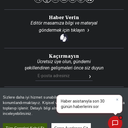
Haber Verin
Editör masamıza bilgi ve materyal
göndermek için
tıklayın
Kaçırmayın
Ücretsiz üye olun, gündemi
şekillendiren gelişmeleri önce siz duyun
Sizlere daha iyi hizmet sunabilmek adına sitemizde
çerez
Son Dakika
Site Haritası
RSS
KVKK Aydınlatma Metni
×
Haber asistanıyla son 30
Gizlilik Politikası
Çerez Politikası
konumlandırmaktayız. Kişisel verileriniz, KVKK ve GDPR kapsamında
günün haberlerini sorgulayın!
|
toplanıp işlenir. Detaylı bilgi almak için
Aydınlatma Metnimizi
📰
Son 30 güne ait haberleri, spor gelişmelerini veya yazar yazılarını sorgulayabilirsiniz.
inceleyebilirsiniz.
© 2026 İhlas Medya Grubu. Tüm Hakları Saklıdır