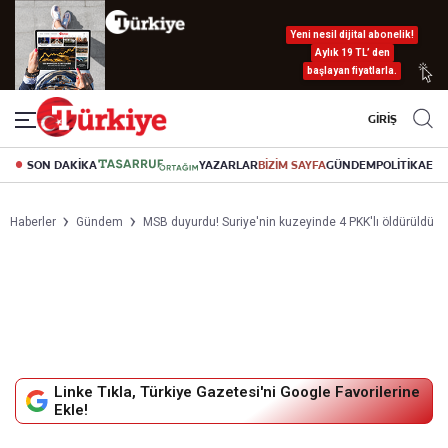
Yeni nesil dijital abonelik!
Aylık 19 TL’ den
başlayan fiyatlarla.
GİRİŞ
SON DAKİKA
YAZARLAR
BİZİM SAYFA
GÜNDEM
POLİTİKA
EK
Haberler
Gündem
MSB duyurdu! Suriye'nin kuzeyinde 4 PKK'lı öldürüldü
Linke Tıkla, Türkiye Gazetesi'ni Google Favorilerine
Ekle!