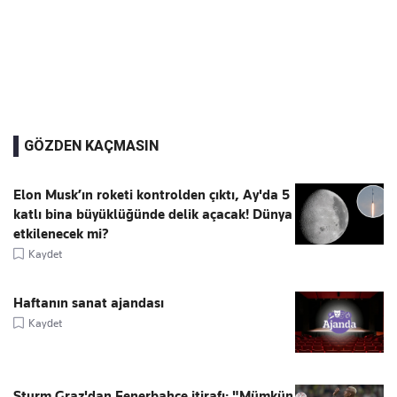
GÖZDEN KAÇMASIN
Elon Musk’ın roketi kontrolden çıktı, Ay'da 5
katlı bina büyüklüğünde delik açacak! Dünya
etkilenecek mi?
Kaydet
Haftanın sanat ajandası
Kaydet
Sturm Graz'dan Fenerbahçe itirafı: "Mümkün