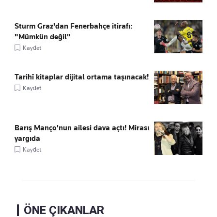
Sturm Graz'dan Fenerbahçe itirafı:
"Mümkün değil"
Kaydet
Tarihî kitaplar dijital ortama taşınacak!
Kaydet
Barış Manço'nun ailesi dava açtı! Mirası
yargıda
Kaydet
ÖNE ÇIKANLAR