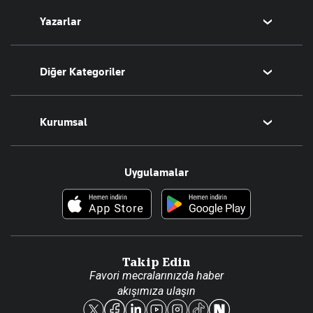
Yazarlar
Tarih
Sesli Yayınlar
Bugünün Yazarları
Diğer Kategoriler
Tüm Yazarlar
Magazin
Kurumsal
Teknoloji
Resmî Ilanlar
Hakkımızda
Uygulamalar
Haberler
İletişim
Foto Haber
Künye
Video Galeri
Gazete Aboneliği
Danışma Telefonları
Takip Edin
Favori mecralarınızda haber
Yasal
akışımıza ulaşın
Reklam Ver