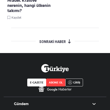
Hradec Kralove
nerenin, hangi ülkenin
takımı?
Kaydet
SONRAKİ HABER
E-GAZETE
ABONE OL
GİRİŞ
Gündem