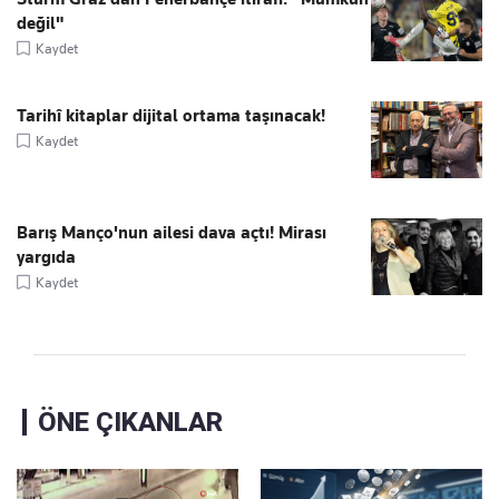
değil"
Kaydet
Tarihî kitaplar dijital ortama taşınacak!
Kaydet
Barış Manço'nun ailesi dava açtı! Mirası
yargıda
Kaydet
ÖNE ÇIKANLAR