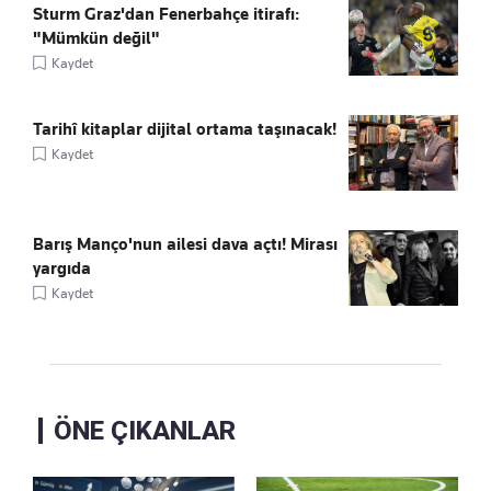
Sturm Graz'dan Fenerbahçe itirafı:
"Mümkün değil"
Kaydet
Tarihî kitaplar dijital ortama taşınacak!
Kaydet
Barış Manço'nun ailesi dava açtı! Mirası
yargıda
Kaydet
ÖNE ÇIKANLAR